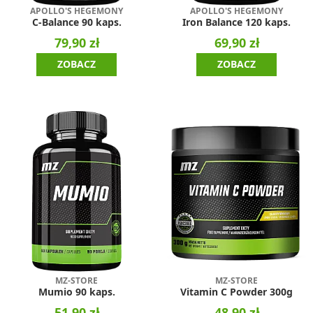
APOLLO'S HEGEMONY
APOLLO'S HEGEMONY
C-Balance 90 kaps.
Iron Balance 120 kaps.
79,90 zł
69,90 zł
ZOBACZ
ZOBACZ
MZ-STORE
MZ-STORE
Mumio 90 kaps.
Vitamin C Powder 300g
51,90 zł
48,90 zł