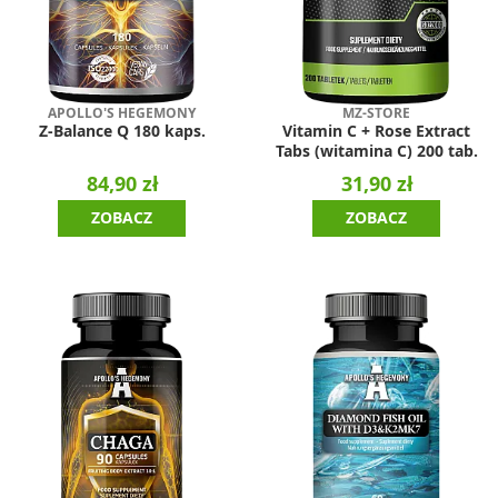
APOLLO'S HEGEMONY
MZ-STORE
Z-Balance Q 180 kaps.
Vitamin C + Rose Extract
Tabs (witamina C) 200 tab.
84,90 zł
31,90 zł
ZOBACZ
ZOBACZ