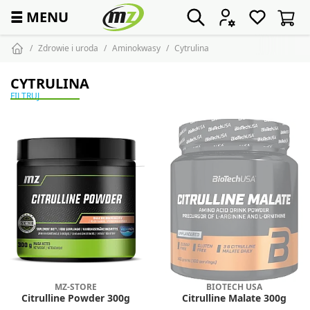
☰
MENU
Zdrowie i uroda
Aminokwasy
Cytrulina
CYTRULINA
FILTRUJ
MZ-STORE
BIOTECH USA
Citrulline Powder 300g
Citrulline Malate 300g