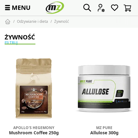
☰
MENU
Odżywianie i dieta
Żywność
ŻYWNOŚĆ
FILTRUJ
APOLLO'S HEGEMONY
MZ PURE
Mushroom Coffee 250g
Allulose 300g