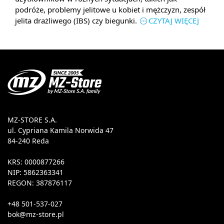
podróże, problemy jelitowe u kobiet i mężczyzn, zespół
jelita drażliwego (IBS) czy biegunki.
CZYTAJ WIĘCEJ
MZ-STORE S.A.
ul. Cypriana Kamila Norwida 47
84-240 Reda
KRS: 0000877266
NIP: 5862363341
REGON: 387876117
+48 501-537-027