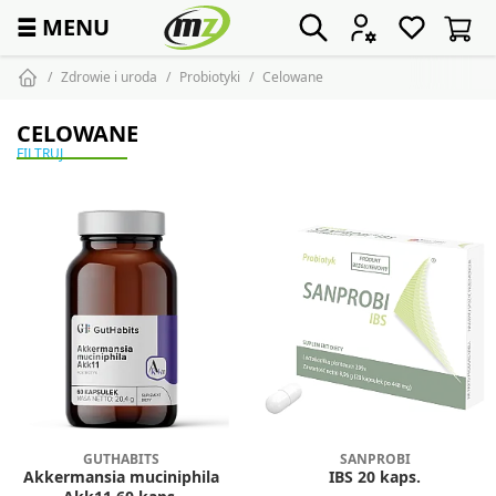
☰
MENU
Zdrowie i uroda
Probiotyki
Celowane
CELOWANE
FILTRUJ
GUTHABITS
SANPROBI
Akkermansia muciniphila
IBS 20 kaps.