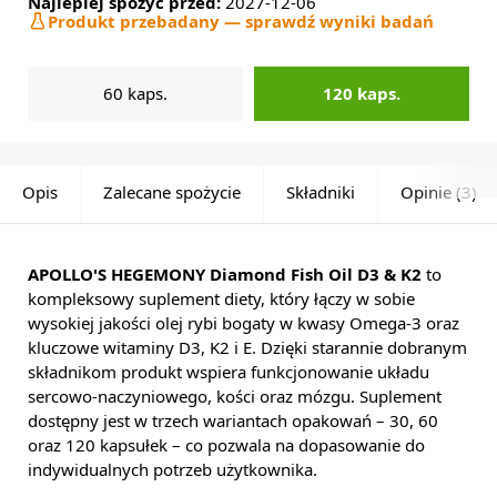
Najlepiej spożyć przed:
2027-12-06
Produkt przebadany — sprawdź wyniki badań
60 kaps.
120 kaps.
Opis
Zalecane spożycie
Składniki
Opinie (3)
APOLLO'S HEGEMONY Diamond Fish Oil D3 & K2
to
kompleksowy suplement diety, który łączy w sobie
wysokiej jakości olej rybi bogaty w kwasy Omega-3 oraz
kluczowe witaminy D3, K2 i E. Dzięki starannie dobranym
składnikom produkt wspiera funkcjonowanie układu
sercowo-naczyniowego, kości oraz mózgu. Suplement
dostępny jest w trzech wariantach opakowań – 30, 60
oraz 120 kapsułek – co pozwala na dopasowanie do
indywidualnych potrzeb użytkownika.