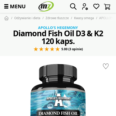
☰
MENU
Odżywianie i dieta
Zdrowe tłuszcze
Kwasy omega
APOLLO'S H
APOLLO'S HEGEMONY
Diamond Fish Oil D3 & K2
120 kaps.
5.00 (3 opinie)
♡