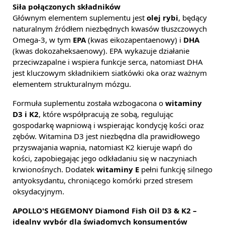
Siła połączonych składników
Głównym elementem suplementu jest
olej rybi
, będący
naturalnym źródłem niezbędnych kwasów tłuszczowych
Omega-3, w tym
EPA
(kwas eikozapentaenowy) i
DHA
(kwas dokozaheksaenowy). EPA wykazuje działanie
przeciwzapalne i wspiera funkcje serca, natomiast DHA
jest kluczowym składnikiem siatkówki oka oraz ważnym
elementem strukturalnym mózgu.
Formuła suplementu została wzbogacona o
witaminy
D3 i K2
, które współpracują ze sobą, regulując
gospodarkę wapniową i wspierając kondycję kości oraz
zębów. Witamina D3 jest niezbędna dla prawidłowego
przyswajania wapnia, natomiast K2 kieruje wapń do
kości, zapobiegając jego odkładaniu się w naczyniach
krwionośnych. Dodatek
witaminy E
pełni funkcję silnego
antyoksydantu, chroniącego komórki przed stresem
oksydacyjnym.
APOLLO'S HEGEMONY Diamond Fish Oil D3 & K2 –
idealny wybór dla świadomych konsumentów