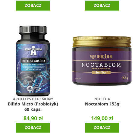
ZOBACZ
ZOBACZ
APOLLO'S HEGEMONY
NOCTUA
Bifido Micro (Probiotyk)
Noctabiom 153g
60 kaps.
84,90 zł
149,00 zł
ZOBACZ
ZOBACZ