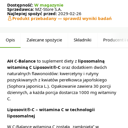
Dostępność:
W magazynie
Sprzedawca:
MZ-Store S.A.
Najlepiej spożyć przed:
2029-02-26
Produkt przebadany — sprawdź wyniki badań
Opis
Zalecane spożycie
Składniki
Producent i 
AH C-Balance
to suplement diety z
liposomalną
witaminą C Liposovit®-C
oraz dodatkiem dwóch
naturalnych flawonoidów: kwercetyny i rutyny
pozyskiwanych z kwiatów perełkowca japońskiego
(Sophora japonica L.). Opakowanie zawiera 30 porcji
dziennych, a każda porcja dostarcza 1000 mg witaminy
C.
Liposovit®-C – witamina C w technologii
liposomalnej
W C-Balance witamina C została „zamknięta” w