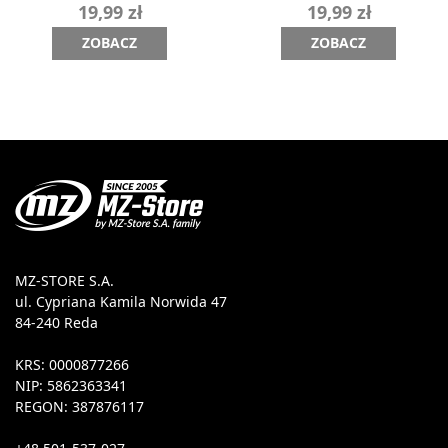
19,99 zł
19,99 zł
ZOBACZ
ZOBACZ
MZ-STORE S.A.
ul. Cypriana Kamila Norwida 47
84-240 Reda
KRS: 0000877266
NIP: 5862363341
REGON: 387876117