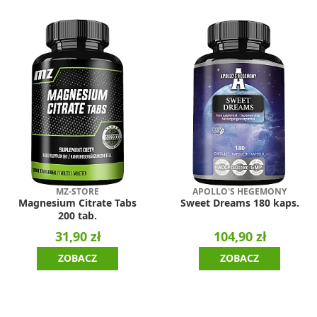
MZ-STORE
APOLLO'S HEGEMONY
Magnesium Citrate Tabs
Sweet Dreams 180 kaps.
200 tab.
31,90 zł
104,90 zł
ZOBACZ
ZOBACZ