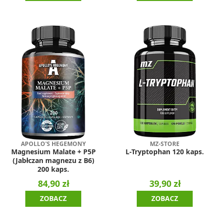
APOLLO'S HEGEMONY
MZ-STORE
Magnesium Malate + P5P
L-Tryptophan 120 kaps.
(Jabłczan magnezu z B6)
200 kaps.
84,90 zł
39,90 zł
ZOBACZ
ZOBACZ