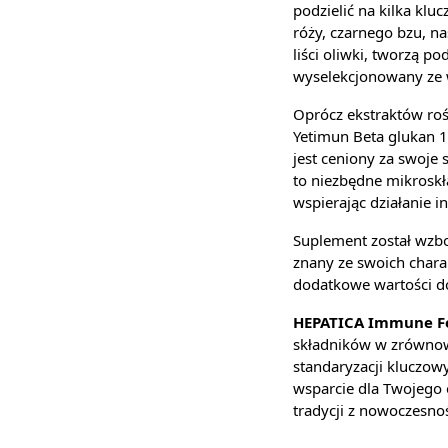
podzielić na kilka klu
róży, czarnego bzu, na
liści oliwki, tworzą p
wyselekcjonowany ze w
Oprócz ekstraktów roś
Yetimun Beta glukan 1
jest ceniony za swoje
to niezbędne mikroskł
wspierając działanie 
Suplement został wzbo
znany ze swoich chara
dodatkowe wartości do
HEPATICA Immune F
składników w zrównowa
standaryzacji kluczow
wsparcie dla Twojego
tradycji z nowoczesno