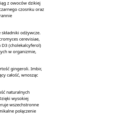
ciąg z owoców dzikiej
, czarnego czosnku oraz
arannie
 składniki odżywcze.
cromyces cerevisiae,
 D3 (cholekalcyferol)
cych w organizmie,
ość gingeroli. Imbir,
ący całość, wnosząc
ość naturalnych
zięki wysokiej
eruje wszechstronne
ikalne połączenie