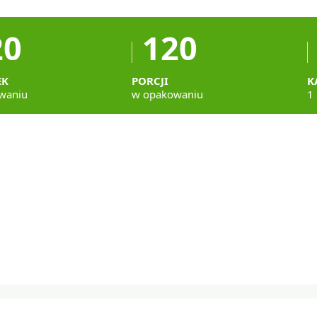
20
120
EK
PORCJI
K
waniu
w opakowaniu
1 