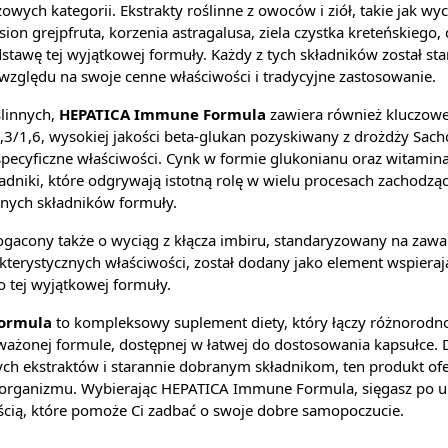
czowych kategorii. Ekstrakty roślinne z owoców i ziół, takie jak wy
sion grejpfruta, korzenia astragalusa, ziela czystka kreteńskiego
odstawę tej wyjątkowej formuły. Każdy z tych składników został st
zględu na swoje cenne właściwości i tradycyjne zastosowanie.
linnych,
HEPATICA Immune Formula
zawiera również kluczowe
,3/1,6, wysokiej jakości beta-glukan pozyskiwany z drożdży Sach
 specyficzne właściwości. Cynk w formie glukonianu oraz witamina
adniki, które odgrywają istotną rolę w wielu procesach zachodzą
innych składników formuły.
gacony także o wyciąg z kłącza imbiru, standaryzowany na zawart
kterystycznych właściwości, został dodany jako element wspieraj
 tej wyjątkowej formuły.
ormula
to kompleksowy suplement diety, który łączy różnorodn
żonej formule, dostępnej w łatwej do dostosowania kapsułce. D
ych ekstraktów i starannie dobranym składnikom, ten produkt of
 organizmu. Wybierając HEPATICA Immune Formula, sięgasz po un
ścią, które pomoże Ci zadbać o swoje dobre samopoczucie.