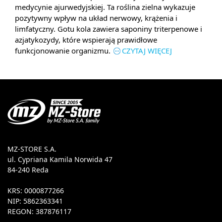
medycynie ajurwedyjskiej. Ta roślina zielna wykazuje
pozytywny wpływ na układ nerwowy, krążenia i
limfatyczny. Gotu kola zawiera saponiny triterpenowe i
azjatykozydy, które wspierają prawidłowe
funkcjonowanie organizmu.
CZYTAJ WIĘCEJ
MZ-STORE S.A.
ul. Cypriana Kamila Norwida 47
84-240 Reda
KRS: 0000877266
NIP: 5862363341
REGON: 387876117