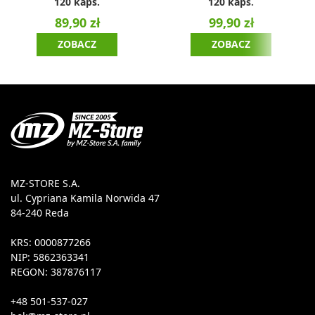
120 kaps.
120 kaps.
89,90 zł
99,90 zł
ZOBACZ
ZOBACZ
MZ-STORE S.A.
ul. Cypriana Kamila Norwida 47
84-240 Reda
KRS: 0000877266
NIP: 5862363341
REGON: 387876117
+48 501-537-027