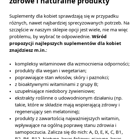
zdrowe i naturalne produkty
Suplementy dla kobiet sprawdzają się w przypadku
różnych, nawet najbardziej sprecyzowanych potrzeb. Na
szczęście w naszym sklepie opcji jest wiele, nie ma więc
problemu, by wybrać te odpowiednie.
Wśród
propozycji najlepszych suplementów dla kobiet
znajdziesz m.in.
:
kompleksy witaminowe dla wzmocnienia odporności;
produkty dla wegan i wegetarian;
poprawiające stan włosów, skóry i paznokci;
z bioaktywnymi witaminami z grupy B;
uzupełniające niedobory żywieniowe;
ekstrakty roślinne o udowodnionym działaniu (np.
takie, które w składzie mają wspierającą zdrowy i
regenerujący sen melatoninę);
produkty z zawartością najważniejszych witamin,
wpływające na ogólną poprawę stanu zdrowia i
samopoczucia. Zalicza się do nich: A, D, E, K, C, B1,
B2, B6, B12, biotynę, kwas foliowy, niacynę, kwas