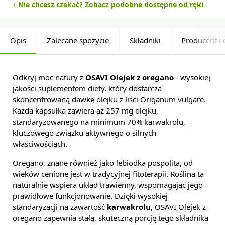
↓ Nie chcesz czekać? Zobacz podobne dostępne od ręki
Opis
Zalecane spożycie
Składniki
Producent i 
Odkryj moc natury z
OSAVI Olejek z oregano
- wysokiej
jakości suplementem diety, który dostarcza
skoncentrowaną dawkę olejku z liści Origanum vulgare.
Każda kapsułka zawiera aż 257 mg olejku,
standaryzowanego na minimum 70% karwakrolu,
kluczowego związku aktywnego o silnych
właściwościach.
Oregano, znane również jako lebiodka pospolita, od
wieków cenione jest w tradycyjnej fitoterapii. Roślina ta
naturalnie wspiera układ trawienny, wspomagając jego
prawidłowe funkcjonowanie. Dzięki wysokiej
standaryzacji na zawartość
karwakrolu
, OSAVI Olejek z
oregano zapewnia stałą, skuteczną porcję tego składnika