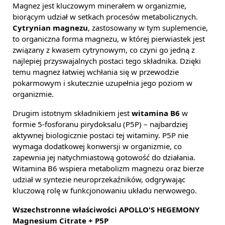
Magnez jest kluczowym minerałem w organizmie,
biorącym udział w setkach procesów metabolicznych.
Cytrynian magnezu
, zastosowany w tym suplemencie,
to organiczna forma magnezu, w której pierwiastek jest
związany z kwasem cytrynowym, co czyni go jedną z
najlepiej przyswajalnych postaci tego składnika. Dzięki
temu magnez łatwiej wchłania się w przewodzie
pokarmowym i skutecznie uzupełnia jego poziom w
organizmie.
Drugim istotnym składnikiem jest
witamina B6
w
formie 5-fosforanu pirydoksalu (P5P) – najbardziej
aktywnej biologicznie postaci tej witaminy. P5P nie
wymaga dodatkowej konwersji w organizmie, co
zapewnia jej natychmiastową gotowość do działania.
Witamina B6 wspiera metabolizm magnezu oraz bierze
udział w syntezie neuroprzekaźników, odgrywając
kluczową rolę w funkcjonowaniu układu nerwowego.
Wszechstronne właściwości APOLLO'S HEGEMONY
Magnesium Citrate + P5P