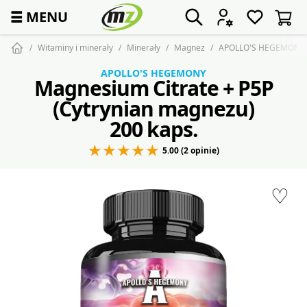
☰
MENU
Witaminy i minerały
Minerały
Magnez
APOLLO'S HEGEMONY Ma
APOLLO'S HEGEMONY
Magnesium Citrate + P5P
(Cytrynian magnezu)
200 kaps.
5.00 (2 opinie)
♡