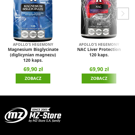
APOLLO'S HEGEMONY
APOLLO'S HEGEMONY
Magnesium Bisglycinate
NAC Liver Protection
(diglicynian magnezu)
120 kaps.
120 kaps.
69,90 zł
69,90 zł
ZOBACZ
ZOBACZ