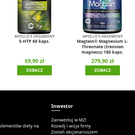
APOLLO'S HEGEMONY
APOLLO'S HEGEMONY
5-HTP 60 kaps.
Magtein® Magnesium L-
Threonate (treonian
magnezu) 180 kaps.
59,90 zł
279,90 zł
ZOBACZ
ZOBACZ
a
Inwestor
Zainwestuj w MZ!
plementów diety na
Rozwój i wizja firmy
Zostań akcjonariuszem