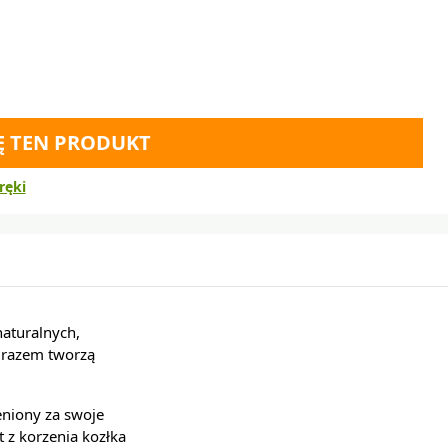
Ę TEN PRODUKT
ręki
aturalnych,
e razem tworzą
eniony za swoje
 z korzenia kozłka