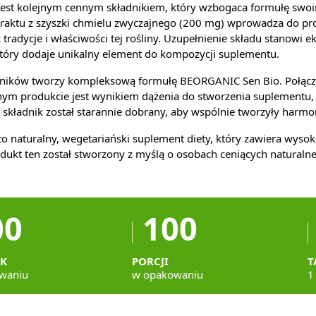
jest kolejnym cennym składnikiem, który wzbogaca formułę swo
raktu z szyszki chmielu zwyczajnego (200 mg) wprowadza do pr
tradycje i właściwości tej rośliny. Uzupełnienie składu stanowi 
tóry dodaje unikalny element do kompozycji suplementu.
dników tworzy kompleksową formułę BEORGANIC Sen Bio. Połączen
nym produkcie jest wynikiem dążenia do stworzenia suplementu, k
y składnik został starannie dobrany, aby wspólnie tworzyły harmon
o naturalny, wegetariański suplement diety, który zawiera wysoki
odukt ten został stworzony z myślą o osobach ceniących naturalne
00
100
EK
PORCJI
T
waniu
w opakowaniu
1