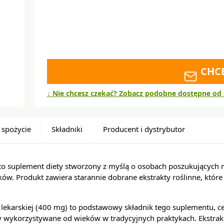
CHC
↓ Nie chcesz czekać? Zobacz podobne dostępne od 
 spożycie
Składniki
Producent i dystrybutor
to suplement diety stworzony z myślą o osobach poszukujących n
ków. Produkt zawiera starannie dobrane ekstrakty roślinne, któr
sy lekarskiej (400 mg) to podstawowy składnik tego suplementu, c
ły wykorzystywane od wieków w tradycyjnych praktykach. Ekstrakt