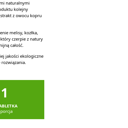
imi naturalnymi
oduktu kolejny
ekstrakt z owocu kopru
ie melisy, kozłka,
tóry czerpie z natury
ijną całość.
ej jakości ekologiczne
 rozwiązania.
1
ABLETKA
 porcja