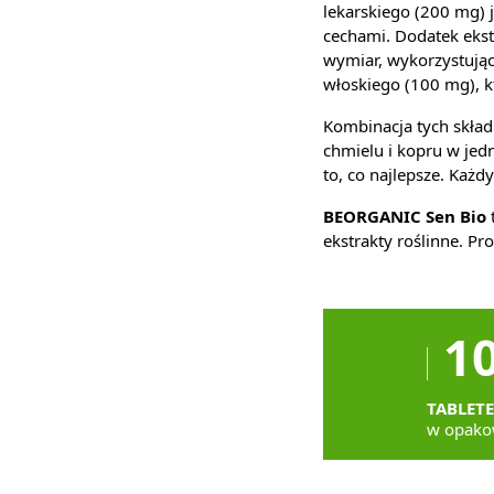
lekarskiego (200 mg) 
cechami. Dodatek ekst
wymiar, wykorzystując 
włoskiego (100 mg), k
Kombinacja tych skła
chmielu i kopru w jed
to, co najlepsze. Każd
BEORGANIC Sen Bio
t
ekstrakty roślinne. Pr
1
TABLET
w opako