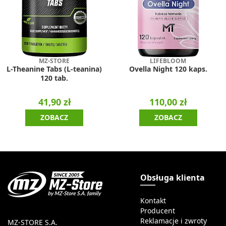
MZ-STORE
LIFEBLOOM
L-Theanine Tabs (L-teanina)
Ovella Night 120 kaps.
120 tab.
41,90 zł
110,00 zł
ZOBACZ
ZOBACZ
Obsługa klienta
Kontakt
Producent
Reklamacje i zwroty
MZ-STORE S.A.