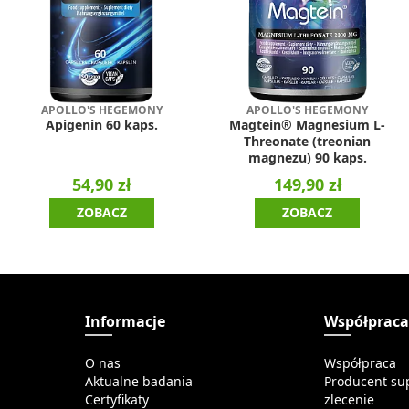
APOLLO'S HEGEMONY
APOLLO'S HEGEMONY
Apigenin 60 kaps.
Magtein® Magnesium L-
Threonate (treonian
magnezu) 90 kaps.
54,90 zł
149,90 zł
ZOBACZ
ZOBACZ
Informacje
Współprac
O nas
Współpraca
Aktualne badania
Producent su
Certyfikaty
zlecenie