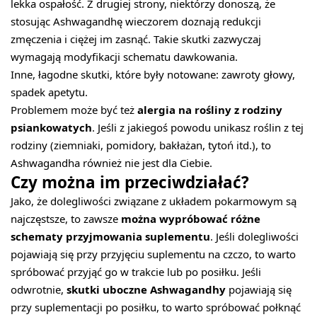
lekka ospałość. Z drugiej strony, niektórzy donoszą, że
stosując Ashwagandhę wieczorem doznają redukcji
zmęczenia i ciężej im zasnąć. Takie skutki zazwyczaj
wymagają modyfikacji schematu dawkowania.
Inne, łagodne skutki, które były notowane: zawroty głowy,
spadek apetytu.
Problemem może być też
alergia na rośliny z rodziny
psiankowatych
. Jeśli z jakiegoś powodu unikasz roślin z tej
rodziny (ziemniaki, pomidory, bakłażan, tytoń itd.), to
Ashwagandha również nie jest dla Ciebie.
Czy można im przeciwdziałać?
Jako, że dolegliwości związane z układem pokarmowym są
najczęstsze, to zawsze
można wypróbować różne
schematy przyjmowania suplementu
. Jeśli dolegliwości
pojawiają się przy przyjęciu suplementu na czczo, to warto
spróbować przyjąć go w trakcie lub po posiłku. Jeśli
odwrotnie,
skutki uboczne Ashwagandhy
pojawiają się
przy suplementacji po posiłku, to warto spróbować połknąć