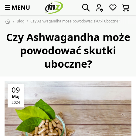
☰
MENU
Blog
Czy Ashwagandha może powodować skutki uboczne?
Czy Ashwagandha może
powodować skutki
uboczne?
09
Maj
2024