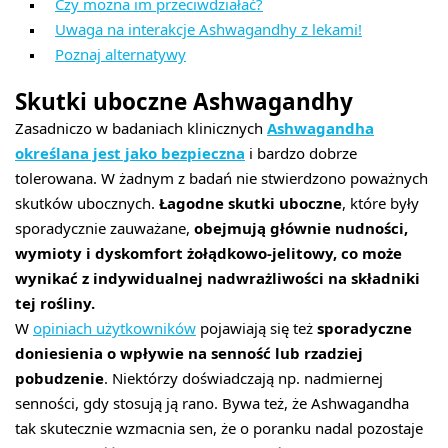
Czy można im przeciwdziałać?
Uwaga na interakcje Ashwagandhy z lekami!
Poznaj alternatywy
Skutki uboczne Ashwagandhy
Zasadniczo w badaniach klinicznych
Ashwagandha
określana jest jako bezpieczna
i bardzo dobrze
tolerowana. W żadnym z badań nie stwierdzono poważnych
skutków ubocznych.
Łagodne skutki uboczne
, które były
sporadycznie zauważane,
obejmują głównie nudności,
wymioty i dyskomfort żołądkowo-jelitowy, co może
wynikać z indywidualnej nadwrażliwości na składniki
tej rośliny.
W
opiniach użytkowników
pojawiają się też
sporadyczne
doniesienia o wpływie na senność lub rzadziej
pobudzenie
. Niektórzy doświadczają np. nadmiernej
senności, gdy stosują ją rano. Bywa też, że Ashwagandha
tak skutecznie wzmacnia sen, że o poranku nadal pozostaje