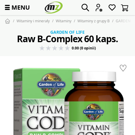
☰
MENU
Witaminy i minerały
Witaminy
Witaminy z grupy B
GARDEN Ra
GARDEN OF LIFE
Raw B-Complex 60 kaps.
0.00 (0 opinii)
♡