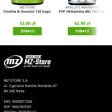
MZ-STORE
APOLLO'S HEGEMONY
Choline & Inositol 120 kaps.
P5P (Witamina B6) 120 tab.
33,00 zł
42,90 zł
ZOBACZ
ZOBACZ
MZ-STORE S.A.
ul. Cypriana Kamila Norwida 47
84-240 Reda
KRS: 0000877266
NIP: 5862363341
REGON: 387876117