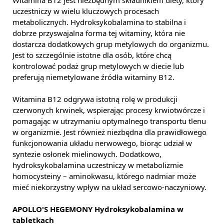
Witamina B12 jest niezbędnym składnikiem diety, który
uczestniczy w wielu kluczowych procesach
metabolicznych. Hydroksykobalamina to stabilna i
dobrze przyswajalna forma tej witaminy, która nie
dostarcza dodatkowych grup metylowych do organizmu.
Jest to szczególnie istotne dla osób, które chcą
kontrolować podaż grup metylowych w diecie lub
preferują niemetylowane źródła witaminy B12.
Witamina B12 odgrywa istotną rolę w produkcji
czerwonych krwinek, wspierając procesy krwiotwórcze i
pomagając w utrzymaniu optymalnego transportu tlenu
w organizmie. Jest również niezbędna dla prawidłowego
funkcjonowania układu nerwowego, biorąc udział w
syntezie osłonek mielinowych. Dodatkowo,
hydroksykobalamina uczestniczy w metabolizmie
homocysteiny – aminokwasu, którego nadmiar może
mieć niekorzystny wpływ na układ sercowo-naczyniowy.
APOLLO'S HEGEMONY Hydroksykobalamina w
tabletkach