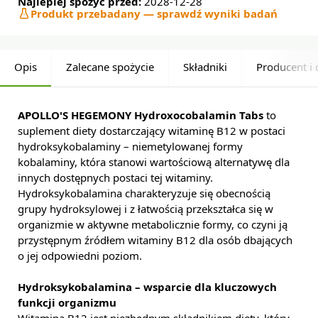
Najlepiej spożyć przed:
2028-12-28
Produkt przebadany — sprawdź wyniki badań
Opis
Zalecane spożycie
Składniki
Producent i 
APOLLO'S HEGEMONY Hydroxocobalamin Tabs
to
suplement diety dostarczający witaminę B12 w postaci
hydroksykobalaminy – niemetylowanej formy
kobalaminy, która stanowi wartościową alternatywę dla
innych dostępnych postaci tej witaminy.
Hydroksykobalamina charakteryzuje się obecnością
grupy hydroksylowej i z łatwością przekształca się w
organizmie w aktywne metabolicznie formy, co czyni ją
przystępnym źródłem witaminy B12 dla osób dbających
o jej odpowiedni poziom.
Hydroksykobalamina – wsparcie dla kluczowych
funkcji organizmu