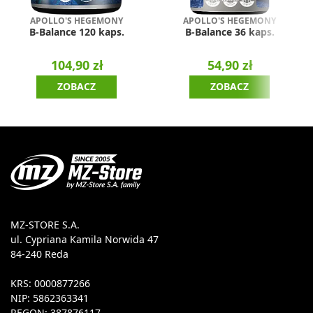
APOLLO'S HEGEMONY
APOLLO'S HEGEMONY
B-Balance 120 kaps.
B-Balance 36 kaps.
104,90 zł
54,90 zł
ZOBACZ
ZOBACZ
MZ-STORE S.A.
ul. Cypriana Kamila Norwida 47
84-240 Reda
KRS: 0000877266
NIP: 5862363341
REGON: 387876117