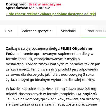
Dostępność:
Brak w magazynie
Sprzedawca:
MZ-Store S.A.
↓ Nie chcesz czekać? Zobacz podobne dostępne od ręki
Opis
Zalecane spożycie
Składniki
Producent i 
Zadbaj o swoją codzienną dietę z
PILEJE Oligobiane
FeCu
- starannie opracowanym suplementem diety w
formie kapsułek, zaprojektowanym z myślą o
dostarczeniu organizmowi ważnych minerałów, takich jak
żelazo i miedź. Ten uniwersalny produkt jest odpowiedni
zarówno dla dorosłych, jak i dla dzieci powyżej 5 roku
życia, co czyni go idealnym wyborem dla całej rodziny.
W każdej kapsułce znajdziesz 14 mg żelaza oraz 0,5 mg
miedzi, dostarczanych w formie kompleksu
Guanylor®
.
Ta unikalna kompozycja składników, zawierająca drożdże,
siarczan żelaza oraz siarczan miedzi, została precyzyjnie