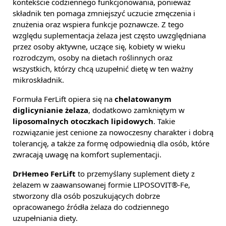
kontekście codziennego funkcjonowania, ponieważ
składnik ten pomaga zmniejszyć uczucie zmęczenia i
znużenia oraz wspiera funkcje poznawcze. Z tego
względu suplementacja żelaza jest często uwzględniana
przez osoby aktywne, uczące się, kobiety w wieku
rozrodczym, osoby na dietach roślinnych oraz
wszystkich, którzy chcą uzupełnić dietę w ten ważny
mikroskładnik.
Formuła FerLift opiera się na
chelatowanym
diglicynianie żelaza
, dodatkowo zamkniętym w
liposomalnych otoczkach lipidowych
. Takie
rozwiązanie jest cenione za nowoczesny charakter i dobrą
tolerancję, a także za formę odpowiednią dla osób, które
zwracają uwagę na komfort suplementacji.
DrHemeo FerLift
to przemyślany suplement diety z
żelazem w zaawansowanej formie LIPOSOVIT®-Fe,
stworzony dla osób poszukujących dobrze
opracowanego źródła żelaza do codziennego
uzupełniania diety.