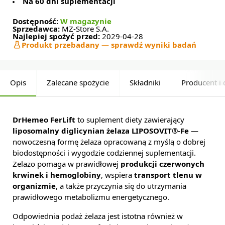
Na 60 dni suplementacji
Dostępność:
W magazynie
Sprzedawca:
MZ-Store S.A.
Najlepiej spożyć przed:
2029-04-28
Produkt przebadany — sprawdź wyniki badań
Opis
Zalecane spożycie
Składniki
Producent i 
DrHemeo FerLift
to suplement diety zawierający
liposomalny diglicynian żelaza LIPOSOVIT®-Fe
—
nowoczesną formę żelaza opracowaną z myślą o dobrej
biodostępności i wygodzie codziennej suplementacji.
Żelazo pomaga w prawidłowej
produkcji czerwonych
krwinek i hemoglobiny
, wspiera
transport tlenu w
organizmie
, a także przyczynia się do utrzymania
prawidłowego metabolizmu energetycznego.
Odpowiednia podaż żelaza jest istotna również w