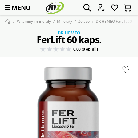
☰
MENU
Witaminy i minerały
Minerały
Żelazo
DR HEMEO FerLift 60 ka
DR HEMEO
FerLift 60 kaps.
0.00 (0 opinii)
♡