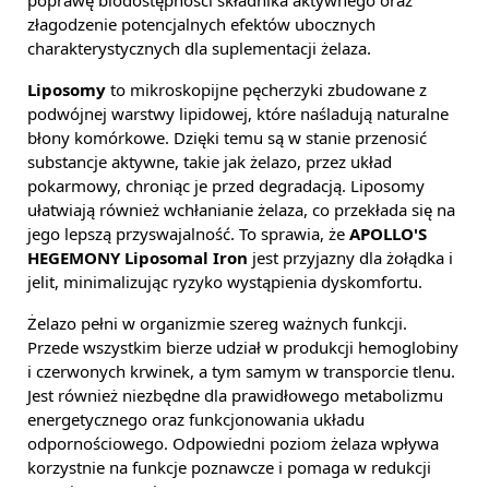
poprawę biodostępności składnika aktywnego oraz
złagodzenie potencjalnych efektów ubocznych
charakterystycznych dla suplementacji żelaza.
Liposomy
to mikroskopijne pęcherzyki zbudowane z
podwójnej warstwy lipidowej, które naśladują naturalne
błony komórkowe. Dzięki temu są w stanie przenosić
substancje aktywne, takie jak żelazo, przez układ
pokarmowy, chroniąc je przed degradacją. Liposomy
ułatwiają również wchłanianie żelaza, co przekłada się na
jego lepszą przyswajalność. To sprawia, że
APOLLO'S
HEGEMONY Liposomal Iron
jest przyjazny dla żołądka i
jelit, minimalizując ryzyko wystąpienia dyskomfortu.
Żelazo pełni w organizmie szereg ważnych funkcji.
Przede wszystkim bierze udział w produkcji hemoglobiny
i czerwonych krwinek, a tym samym w transporcie tlenu.
Jest również niezbędne dla prawidłowego metabolizmu
energetycznego oraz funkcjonowania układu
odpornościowego. Odpowiedni poziom żelaza wpływa
korzystnie na funkcje poznawcze i pomaga w redukcji