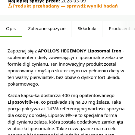
Najlepiej spożyć przed:
2028-03-09
Produkt przebadany — sprawdź wyniki badań
Opis
Zalecane spożycie
Składniki
Producent i 
Zapoznaj się z
APOLLO'S HEGEMONY Liposomal Iron
-
suplementem diety zawierającym liposomalne żelazo w
formie diglicynianu. Ten innowacyjny produkt został
opracowany z myślą o skutecznym uzupełnieniu diety w
ten ważny pierwiastek, bez obaw o dyskomfort układu
pokarmowego.
Każda kapsułka dostarcza 400 mg opatentowanego
Liposovit®-Fe
, co przekłada się na 20 mg żelaza. Taka
porcja pokrywa aż 143% referencyjnej wartości spożycia
dla osoby dorosłej. Liposovit®-Fe to specjalna forma
diglicynianu żelaza, która została dodatkowo zamknięta
w otoczki liposomalne. Takie rozwiązanie ma na celu