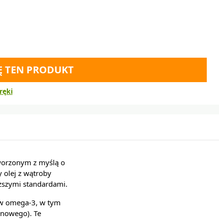
Ę TEN PRODUKT
ręki
orzonym z myślą o
 olej z wątroby
ższymi standardami.
w omega-3, w tym
enowego). Te