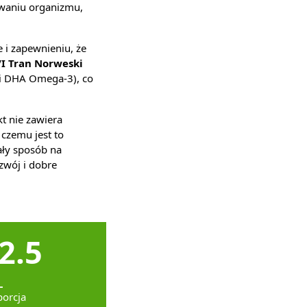
owaniu organizmu,
e i zapewnieniu, że
I Tran Norweski
i DHA Omega-3), co
t nie zawiera
czemu jest to
ły sposób na
zwój i dobre
2.5
L
porcja