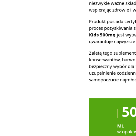
niezwykle ważne skła
wspierając zdrowie i w
Produkt posiada certyf
proces pozyskiwania 
Kids 500mg
jest wyt
gwarantuje najwyższe s
Zaletą tego suplement
konserwantów, barwni
bezpieczny wybór dla
uzupełnienie codzienn
samopoczucie najmłod
5
ML
w opako