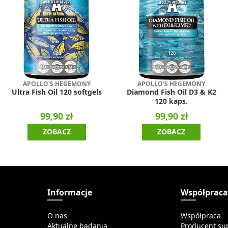
APOLLO'S HEGEMONY
APOLLO'S HEGEMONY
Ultra Fish Oil 120 softgels
Diamond Fish Oil D3 & K2
120 kaps.
99,90 zł
99,90 zł
ZOBACZ
ZOBACZ
Informacje
Współprac
O nas
Współpraca
Aktualne badania
Producent su