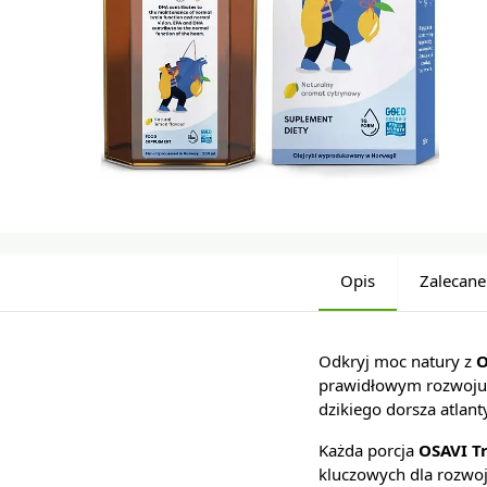
Opis
Zalecane
Odkryj moc natury z
O
prawidłowym rozwoju T
dzikiego dorsza atla
Każda porcja
OSAVI T
kluczowych dla rozwo