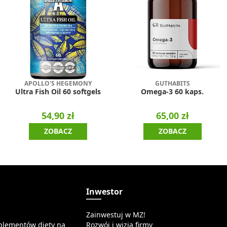
APOLLO'S HEGEMONY
GUTHABITS
Ultra Fish Oil 60 softgels
Omega-3 60 kaps.
54,90 zł
65,00 zł
ZOBACZ
ZOBACZ
a
Inwestor
Zainwestuj w MZ!
plementów diety na
Rozwój i wizja firmy