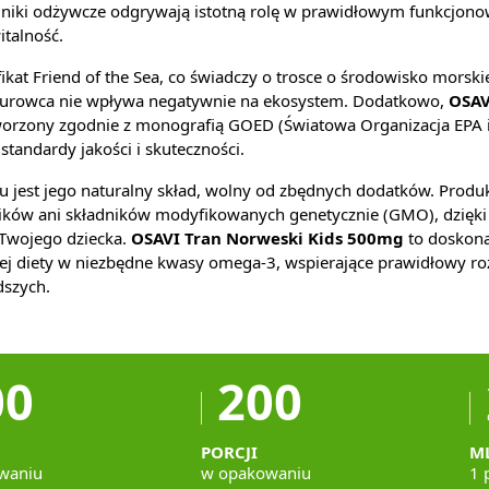
dniki odżywcze odgrywają istotną rolę w prawidłowym funkcjon
italność.
ikat Friend of the Sea, co świadczy o trosce o środowisko morski
surowca nie wpływa negatywnie na ekosystem. Dodatkowo,
OSAV
worzony zgodnie z monografią GOED (Światowa Organizacja EPA 
tandardy jakości i skuteczności.
u jest jego naturalny skład, wolny od zbędnych dodatków. Produk
ków ani składników modyfikowanych genetycznie (GMO), dzięki 
 Twojego dziecka.
OSAVI Tran Norweski Kids 500mg
to doskona
ej diety w niezbędne kwasy omega-3, wspierające prawidłowy ro
szych.
00
200
PORCJI
M
waniu
w opakowaniu
1 