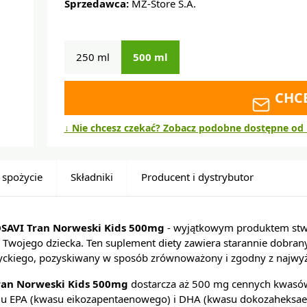
Sprzedawca:
MZ-Store S.A.
250 ml
500 ml
CHC
↓ Nie chcesz czekać? Zobacz podobne dostępne od 
 spożycie
Składniki
Producent i dystrybutor
SAVI Tran Norweski Kids 500mg
- wyjątkowym produktem stw
wojego dziecka. Ten suplement diety zawiera starannie dobrany
ntyckiego, pozyskiwany w sposób zrównoważony i zgodny z najwy
ran Norweski Kids 500mg
dostarcza aż 500 mg cennych kwasó
ju EPA (kwasu eikozapentaenowego) i DHA (kwasu dokozaheksa