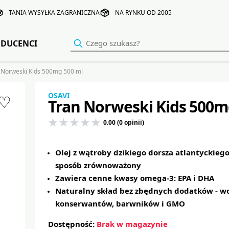
TANIA WYSYŁKA ZAGRANICZNA
NA RYNKU OD 2005
DUCENCI
 Norweski Kids 500mg 500 ml
OSAVI
♡
Tran Norweski Kids 500m
0.00 (0 opinii)
Olej z wątroby dzikiego dorsza atlantyckieg
sposób zrównoważony
Zawiera cenne kwasy omega-3: EPA i DHA
Naturalny skład bez zbędnych dodatków - w
konserwantów, barwników i GMO
Dostępność:
Brak w magazynie