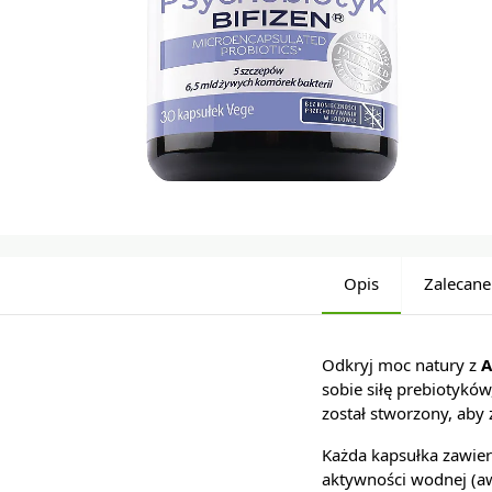
Opis
Zalecane
Odkryj moc natury z
A
sobie siłę prebiotykó
został stworzony, ab
Każda kapsułka zawie
aktywności wodnej (aw