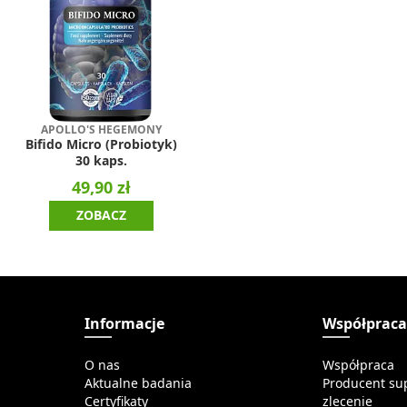
APOLLO'S HEGEMONY
Bifido Micro (Probiotyk)
30 kaps.
49,90 zł
ZOBACZ
Informacje
Współprac
O nas
Współpraca
Aktualne badania
Producent su
Certyfikaty
zlecenie