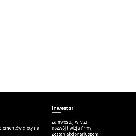
a
Inwestor
Zainwestuj w MZ!
plementów diety na
Rozwój i wizja firmy
Zostań akcjonariuszem