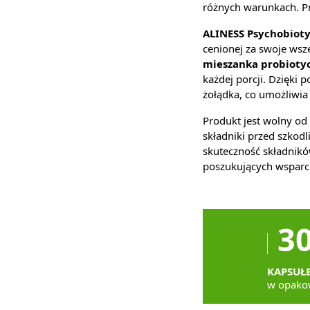
różnych warunkach. Pr
ALINESS Psychobioty
cenionej za swoje wsz
mieszanka probioty
każdej porcji. Dzięki
żołądka, co umożliwia 
Produkt jest wolny od 
składniki przed szko
skuteczność składnik
poszukujących wsparc
3
KAPSUŁ
w opako