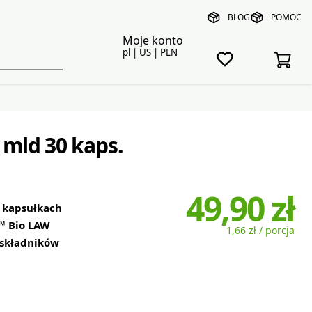
BLOG
POMOC
Moje konto
pl | US | PLN
 mld 30 kaps.
49,90 zł
 kapsułkach
™ Bio LAW
1,66 zł / porcja
 składników