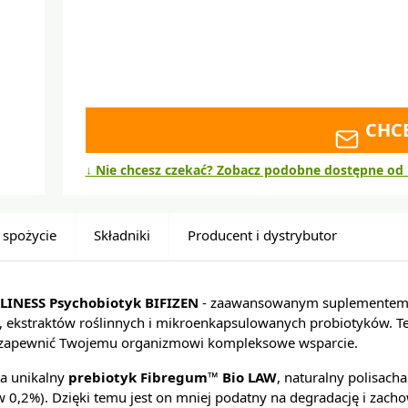
CHC
↓ Nie chcesz czekać? Zobacz podobne dostępne od 
 spożycie
Składniki
Producent i dystrybutor
LINESS Psychobiotyk BIFIZEN
- zaawansowanym suplementem di
w, ekstraktów roślinnych i mikroenkapsulowanych probiotyków. 
y zapewnić Twojemu organizmowi kompleksowe wsparcie.
ra unikalny
prebiotyk Fibregum™ Bio LAW
, naturalny polisacha
 0,2%). Dzięki temu jest on mniej podatny na degradację i zacho