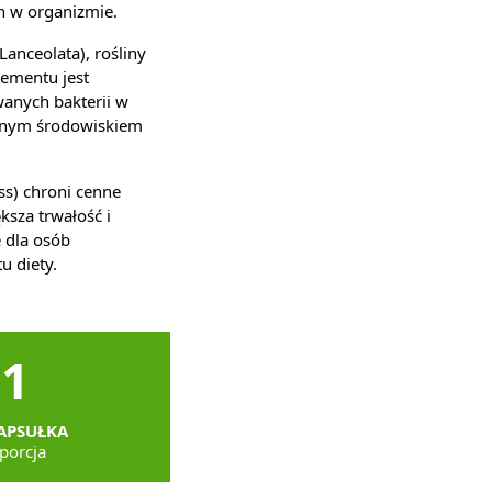
ch w organizmie.
Lanceolata), rośliny
lementu jest
wanych bakterii w
waśnym środowiskiem
ss) chroni cenne
sza trwałość i
 dla osób
 diety.
1
APSUŁKA
porcja