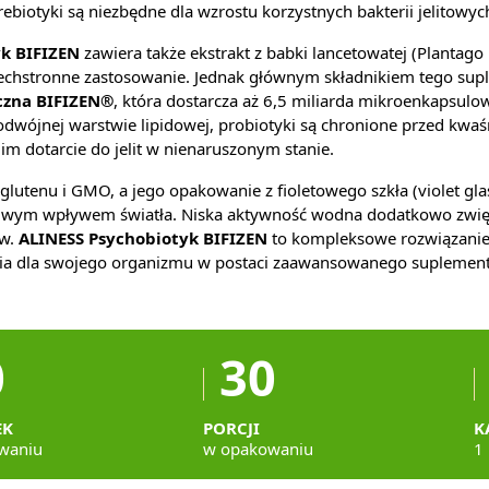
ebiotyki są niezbędne dla wzrostu korzystnych bakterii jelitowy
k BIFIZEN
zawiera także ekstrakt z babki lancetowatej (Plantago 
echstronne zastosowanie. Jednak głównym składnikiem tego sup
czna BIFIZEN®
, która dostarcza aż 6,5 miliarda mikroenkapsulo
 podwójnej warstwie lipidowej, probiotyki są chronione przed k
im dotarcie do jelit w nienaruszonym stanie.
glutenu i GMO, a jego opakowanie z fioletowego szkła (violet gla
dliwym wpływem światła. Niska aktywność wodna dodatkowo zwięk
ów.
ALINESS Psychobiotyk BIFIZEN
to kompleksowe rozwiązanie
ia dla swojego organizmu w postaci zaawansowanego suplementu
0
30
EK
PORCJI
K
waniu
w opakowaniu
1 