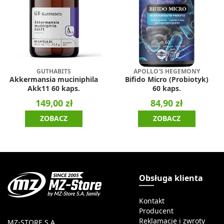
GUTHABITS
APOLLO'S HEGEMONY
Akkermansia muciniphila
Bifido Micro (Probiotyk)
Akk11 60 kaps.
60 kaps.
149,00 zł
84,90 zł
ZOBACZ
ZOBACZ
Obsługa klienta
Kontakt
Producent
Reklamacje i zwroty
MZ-STORE S.A.