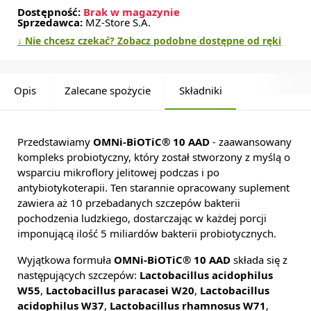
Dostępność:
Brak w magazynie
Sprzedawca:
MZ-Store S.A.
↓ Nie chcesz czekać? Zobacz podobne dostępne od ręki
Opis
Zalecane spożycie
Składniki
Przedstawiamy
OMNi-BiOTiC® 10 AAD
- zaawansowany
kompleks probiotyczny, który został stworzony z myślą o
wsparciu mikroflory jelitowej podczas i po
antybiotykoterapii. Ten starannie opracowany suplement
zawiera aż 10 przebadanych szczepów bakterii
pochodzenia ludzkiego, dostarczając w każdej porcji
imponującą ilość 5 miliardów bakterii probiotycznych.
Wyjątkowa formuła
OMNi-BiOTiC® 10 AAD
składa się z
następujących szczepów:
Lactobacillus acidophilus
W55
,
Lactobacillus paracasei W20
,
Lactobacillus
acidophilus W37
,
Lactobacillus rhamnosus W71
,