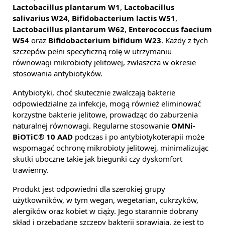
Lactobacillus plantarum W1
,
Lactobacillus
salivarius W24
,
Bifidobacterium lactis W51
,
Lactobacillus plantarum W62
,
Enterococcus faecium
W54
oraz
Bifidobacterium bifidum W23
. Każdy z tych
szczepów pełni specyficzną rolę w utrzymaniu
równowagi mikrobioty jelitowej, zwłaszcza w okresie
stosowania antybiotyków.
Antybiotyki, choć skutecznie zwalczają bakterie
odpowiedzialne za infekcje, mogą również eliminować
korzystne bakterie jelitowe, prowadząc do zaburzenia
naturalnej równowagi. Regularne stosowanie
OMNi-
BiOTiC® 10 AAD
podczas i po antybiotykoterapii może
wspomagać ochronę mikrobioty jelitowej, minimalizując
skutki uboczne takie jak biegunki czy dyskomfort
trawienny.
Produkt jest odpowiedni dla szerokiej grupy
użytkowników, w tym wegan, wegetarian, cukrzyków,
alergików oraz kobiet w ciąży. Jego starannie dobrany
skład i przebadane szczepy bakterii sprawiają, że jest to