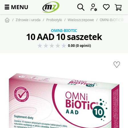
☰
MENU
Zdrowie i uroda
Probiotyki
Wieloszczepowe
OMNi-BiOTiC® 10
OMNI-BIOTIC
10 AAD 10 saszetek
0.00 (0 opinii)
♡