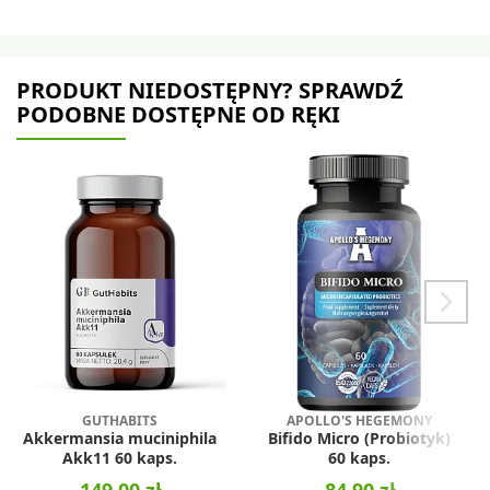
PRODUKT NIEDOSTĘPNY? SPRAWDŹ
PODOBNE DOSTĘPNE OD RĘKI
GUTHABITS
APOLLO'S HEGEMONY
Akkermansia muciniphila
Bifido Micro (Probiotyk)
Akk11 60 kaps.
60 kaps.
149,00 zł
84,90 zł