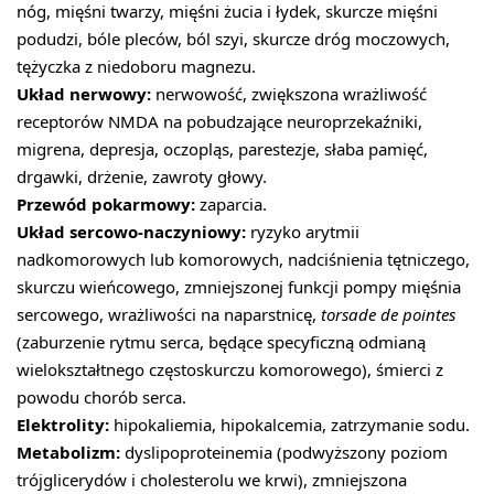
nóg, mięśni twarzy, mięśni żucia i łydek, skurcze mięśni
podudzi, bóle pleców, ból szyi, skurcze dróg moczowych,
tężyczka z niedoboru magnezu.
Układ nerwowy:
nerwowość, zwiększona wrażliwość
receptorów NMDA na pobudzające neuroprzekaźniki,
migrena, depresja, oczopląs, parestezje, słaba pamięć,
drgawki, drżenie, zawroty głowy.
Przewód pokarmowy:
zaparcia.
Układ sercowo-naczyniowy:
ryzyko arytmii
nadkomorowych lub komorowych, nadciśnienia tętniczego,
skurczu wieńcowego, zmniejszonej funkcji pompy mięśnia
sercowego, wrażliwości na naparstnicę,
torsade de pointes
(zaburzenie rytmu serca, będące specyficzną odmianą
wielokształtnego częstoskurczu komorowego), śmierci z
powodu chorób serca.
Elektrolity:
hipokaliemia, hipokalcemia, zatrzymanie sodu.
Metabolizm:
dyslipoproteinemia (podwyższony poziom
trójglicerydów i cholesterolu we krwi), zmniejszona