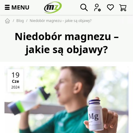
☰
MENU
Blog
Niedobór magnezu – jakie są objawy?
Niedobór magnezu –
jakie są objawy?
19
Cze
2024