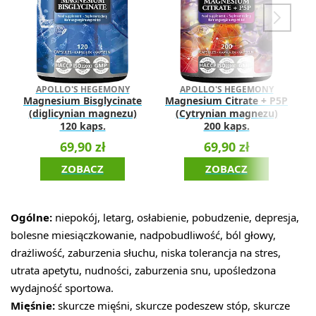
M
APOLLO'S HEGEMONY
APOLLO'S HEGEMONY
Magnesium Bisglycinate
Magnesium Citrate + P5P
(diglicynian magnezu)
(Cytrynian magnezu)
120 kaps.
200 kaps.
69,90 zł
69,90 zł
ZOBACZ
ZOBACZ
Ogólne:
niepokój, letarg, osłabienie, pobudzenie, depresja,
bolesne miesiączkowanie, nadpobudliwość, ból głowy,
drażliwość, zaburzenia słuchu, niska tolerancja na stres,
utrata apetytu, nudności, zaburzenia snu, upośledzona
wydajność sportowa.
Mięśnie:
skurcze mięśni, skurcze podeszew stóp, skurcze