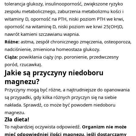
tolerancja glukozy, insulinooporność, zwiększone ryzyko
zespołu metabolicznego, zaburzenia metabolizmu kości i
witaminy D, oporność na PTH, niski poziom PTH we krwi,
oporność na witaminę D, niski poziom we krwi 25(OH)D,
nawrót kamieni szczawianu wapnia.
Różne:
astma, zespół chronicznego zmęczenia, osteoporoza,
nadciśnienie, zmieniona homeostaza glukozy.
Ciąża:
powikłania ciąży (np. poronienie, przedwczesny
poród, rzucawka).
Jakie są przyczyny niedoboru
magnezu?
Przyczyny mogą być różne, a najtrudniejsze do opanowania
są przypadki, gdy kilka różnych przyczyn się na siebie
nakłada. Sprawdź, co może być powodem niedoboru
magnezu.
Zła dieta!
To najbardziej oczywista odpowiedź.
Organizm nie może
mieć odpowiedniej ilości magnezu, jeśli dostarczamy