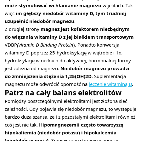
może stymulować wchłanianie magnezu
w jelitach. Tak
więc
im głębszy niedobór witaminy D, tym trudniej
uzupełnić niedobór magnezu
.
Z drugiej strony
magnez jest kofaktorem niezbędnym
do wiązania witaminy D z jej białkiem transportowym
VDBP
(Vitamin D Binding Protein
). Ponadto konwersja
witaminy D poprzez 25-hydroksylację w wątrobie i 1α-
hydroksylację w nerkach do aktywnej, hormonalnej formy
jest zależna od magnezu.
Niedobór magnezu prowadzi
do zmniejszenia stężenia 1,25(OH)2D
. Suplementacja
magnezu może odwrócić oporność na
leczenie witaminą D
.
Patrz na cały balans elektrolitów
Pomiędzy poszczególnymi elektrolitami jest złożona sieć
zależności. Gdy pojawia się niedobór magnezu, to występuje
bardzo duża szansa, że i z pozostałymi elektrolitami również
coś jest nie tak.
Hipomagnezemii często towarzyszą
hipokaliemia (niedobór potasu) i hipokalcemia
(niedobór wapnia)
. Zmniejszone stężenie wapnia w