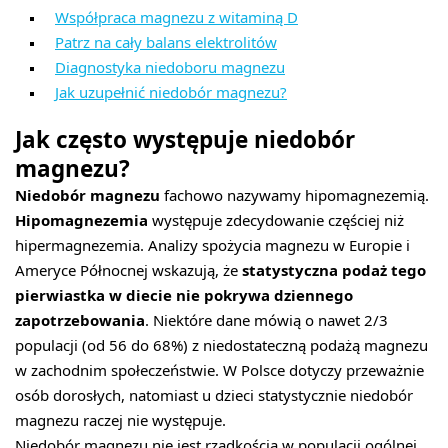
Współpraca magnezu z witaminą D
Patrz na cały balans elektrolitów
Diagnostyka niedoboru magnezu
Jak uzupełnić niedobór magnezu?
Jak często występuje niedobór
magnezu?
Niedobór magnezu
fachowo nazywamy hipomagnezemią.
Hipomagnezemia
występuje zdecydowanie częściej niż
hipermagnezemia. Analizy spożycia magnezu w Europie i
Ameryce Północnej wskazują, że
statystyczna podaż tego
pierwiastka w diecie nie pokrywa dziennego
zapotrzebowania
. Niektóre dane mówią o nawet 2/3
populacji (od 56 do 68%) z niedostateczną podażą magnezu
w zachodnim społeczeństwie. W Polsce dotyczy przeważnie
osób dorosłych, natomiast u dzieci statystycznie niedobór
magnezu raczej nie występuje.
Niedobór magnezu nie jest rzadkością w populacji ogólnej.