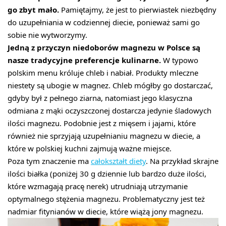
go zbyt mało.
Pamiętajmy, że jest to pierwiastek niezbędny
do uzupełniania w codziennej diecie, ponieważ sami go
sobie nie wytworzymy.
Jedną z przyczyn niedoborów magnezu w Polsce są
nasze tradycyjne preferencje kulinarne.
W typowo
polskim menu króluje chleb i nabiał. Produkty mleczne
niestety są ubogie w magnez. Chleb mógłby go dostarczać,
gdyby był z pełnego ziarna, natomiast jego klasyczna
odmiana z mąki oczyszczonej dostarcza jedynie śladowych
ilości magnezu. Podobnie jest z mięsem i jajami, które
również nie sprzyjają uzupełnianiu magnezu w diecie, a
które w polskiej kuchni zajmują ważne miejsce.
Poza tym znaczenie ma
całokształt diety
. Na przykład skrajne
ilości białka (poniżej 30 g dziennie lub bardzo duże ilości,
które wzmagają pracę nerek) utrudniają utrzymanie
optymalnego stężenia magnezu. Problematyczny jest też
nadmiar fitynianów w diecie, które wiążą jony magnezu.