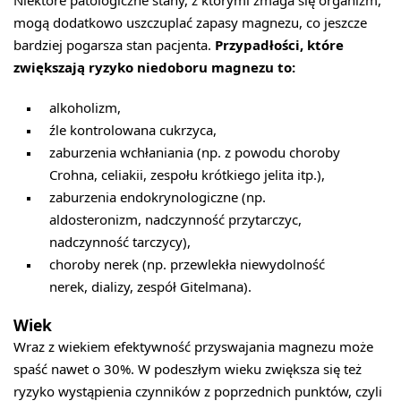
Niektóre patologiczne stany, z którymi zmaga się organizm,
mogą dodatkowo uszczuplać zapasy magnezu, co jeszcze
bardziej pogarsza stan pacjenta.
Przypadłości, które
zwiększają ryzyko niedoboru magnezu to:
alkoholizm,
źle kontrolowana cukrzyca,
zaburzenia wchłaniania (np. z powodu choroby
Crohna, celiakii, zespołu krótkiego jelita itp.),
zaburzenia endokrynologiczne (np.
aldosteronizm, nadczynność przytarczyc,
nadczynność tarczycy),
choroby nerek (np. przewlekła niewydolność
nerek, dializy, zespół Gitelmana).
Wiek
Wraz z wiekiem efektywność przyswajania magnezu może
spaść nawet o 30%. W podeszłym wieku zwiększa się też
ryzyko wystąpienia czynników z poprzednich punktów, czyli