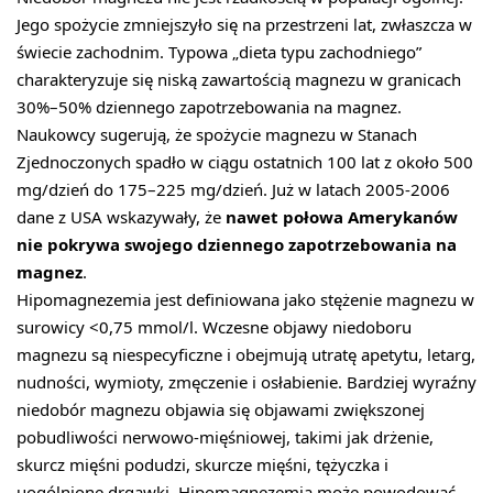
Jego spożycie zmniejszyło się na przestrzeni lat, zwłaszcza w
świecie zachodnim. Typowa „dieta typu zachodniego”
charakteryzuje się niską zawartością magnezu w granicach
30%–50% dziennego zapotrzebowania na magnez.
Naukowcy sugerują, że spożycie magnezu w Stanach
Zjednoczonych spadło w ciągu ostatnich 100 lat z około 500
mg/dzień do 175–225 mg/dzień. Już w latach 2005-2006
dane z USA wskazywały, że
nawet połowa Amerykanów
nie pokrywa swojego dziennego zapotrzebowania na
magnez
.
Hipomagnezemia jest definiowana jako stężenie magnezu w
surowicy <0,75 mmol/l. Wczesne objawy niedoboru
magnezu są niespecyficzne i obejmują utratę apetytu, letarg,
nudności, wymioty, zmęczenie i osłabienie. Bardziej wyraźny
niedobór magnezu objawia się objawami zwiększonej
pobudliwości nerwowo-mięśniowej, takimi jak drżenie,
skurcz mięśni podudzi, skurcze mięśni, tężyczka i
uogólnione drgawki. Hipomagnezemia może powodować