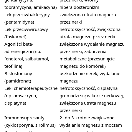
tobramycyna, amikacyna)
hiperaldosteronizm
Lek przeciwbakteryjny
zwiększona utrata magnezu
(pentamidyna)
przez nerki
Lek przeciwwirusowy
nefrotoksyczność, zwiększona
(foskarnet)
utrata magnezu przez nerki
Agoniści beta-
zwiększone wydalanie magnezu
adrenergiczni (np.
przez nerki, zaburzenia
fenoterol, salbutamol,
metaboliczne (przesunięcie
teofilina)
magnezu do komórek)
Bisfosfoniany
uszkodzenie nerek, wydalanie
(pamidronat)
magnezu
Leki chemioterapeutyczne
nefrotoksyczność, cisplatyna
(np. amsakryna,
gromadzi się w korze nerkowej,
cisplatyna)
zwiększona utrata magnezu
przez nerki
Immunosupresanty
2- do 3-krotnie zwiększone
(cyklosporyna, sirolimus)
wydalanie magnezu z moczem