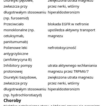
Diuretyki pętlowe,
zwiększona utrata magnezu
zwłaszcza przy
przez nerki, wtórny
długotrwałym stosowaniu
hiperaldosteronizm
(np. furosemid)
Przeciwciało
blokada EGFR w nefronie
monoklonalne (np.
upośledza aktywny transport
cetuksymab,
magnezu
panitumumab)
Polienowe leki
nefrotoksyczność
antygrzybiczne
(amfoterycyna B)
Inhibitory pompy
utrata aktywnego wchłaniania
protonowej
magnezu przez TRPM6/7
Diuretyki tiazydowe,
zwiększona utrata magnezu
zwłaszcza przy
przez nerki, wtórny
długotrwałym stosowaniu
hiperaldosteronizm
(np. hydrochlorotiazyd)
Choroby