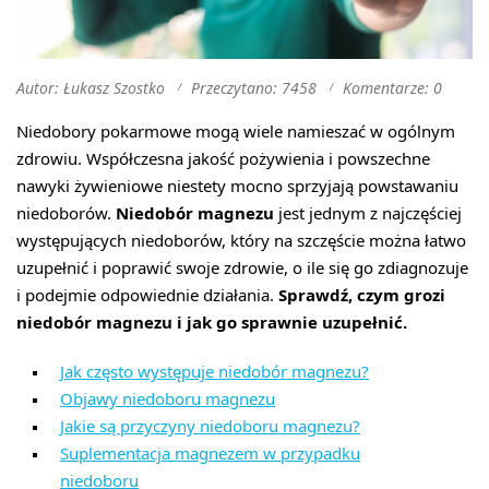
Autor: Łukasz Szostko
Przeczytano: 7458
Komentarze: 0
Niedobory pokarmowe mogą wiele namieszać w ogólnym
zdrowiu. Współczesna jakość pożywienia i powszechne
nawyki żywieniowe niestety mocno sprzyjają powstawaniu
niedoborów.
Niedobór magnezu
jest jednym z najczęściej
występujących niedoborów, który na szczęście można łatwo
uzupełnić i poprawić swoje zdrowie, o ile się go zdiagnozuje
i podejmie odpowiednie działania.
Sprawdź, czym grozi
niedobór magnezu i jak go sprawnie uzupełnić.
Jak często występuje niedobór magnezu?
Objawy niedoboru magnezu
Jakie są przyczyny niedoboru magnezu?
Suplementacja magnezem w przypadku
niedoboru