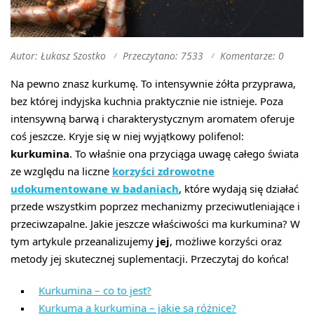
Autor: Łukasz Szostko
Przeczytano: 7533
Komentarze: 0
Na pewno znasz kurkumę. To intensywnie żółta przyprawa,
bez której indyjska kuchnia praktycznie nie istnieje. Poza
intensywną barwą i charakterystycznym aromatem oferuje
coś jeszcze. Kryje się w niej wyjątkowy polifenol:
kurkumina
. To właśnie ona
przyciąga uwagę całego świata
ze względu na liczne
korzyści zdrowotne
udokumentowane w badaniach
, które wydają się działać
przede wszystkim poprzez mechanizmy przeciwutleniające i
przeciwzapalne. Jakie jeszcze właściwości ma kurkumina? W
tym artykule przeanalizujemy
jej
, możliwe korzyści oraz
metody jej skutecznej suplementacji. Przeczytaj do końca!
Kurkumina – co to jest?
Kurkuma a kurkumina – jakie są różnice?