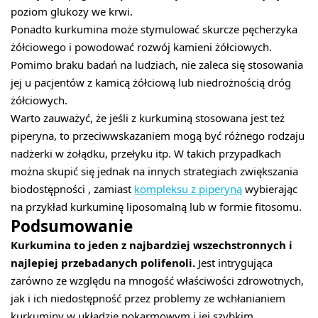
poziom glukozy we krwi.
Ponadto kurkumina może stymulować skurcze pęcherzyka
żółciowego i powodować rozwój kamieni żółciowych.
Pomimo braku badań na ludziach, nie zaleca się stosowania
jej u pacjentów z kamicą żółciową lub niedrożnością dróg
żółciowych.
Warto zauważyć, że jeśli z kurkuminą stosowana jest też
piperyna, to przeciwwskazaniem mogą być różnego rodzaju
nadżerki w żołądku, przełyku itp. W takich przypadkach
można skupić się jednak na innych strategiach zwiększania
biodostępności , zamiast
kompleksu z piperyną
wybierając
na przykład kurkuminę liposomalną lub w formie fitosomu.
Podsumowanie
Kurkumina to jeden z najbardziej wszechstronnych i
najlepiej przebadanych polifenoli.
Jest intrygująca
zarówno ze względu na mnogość właściwości zdrowotnych,
jak i ich niedostępność przez problemy ze wchłanianiem
kurkuminy w układzie pokarmowym i jej szybkim