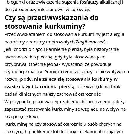
i biegunki oraz zwiększenie stężenia fosfatazy alkalicznej i
dehydrogenazy mleczanowej w surowicy.
Czy są przeciwwskazania do
stosowania kurkuminy?
Przeciwwskazaniem do stosowania kurkuminy jest alergia
na rośliny z rodziny imbirowatych
(Zingiberaceae
).
Jeśli chodzi o ciążę i karmienie piersią, była historycznie
uważana za bezpieczną, gdy była stosowana jako
przyprawa. Obecnie jednak wykazano, że powoduje
stymulację macicy. Pomimo tego, że spożycie nie wpływa na
rozwój płodu,
nie zaleca się stosowania kurkumy w
czasie ciąży i karmienia piersią
, a ze względu na brak
badań klinicznych należy zachować ostrożność.
W przypadku planowanego zabiegu chirurgicznego należy
zaprzestać stosowania kurkuminy ze względu na wpływ na
krzepnięcie krwi.
Kurkuminę należy stosować ostrożnie u osób chorych na
cukrzycę, hipoglikemię lub leczonych lekami obniżającymi