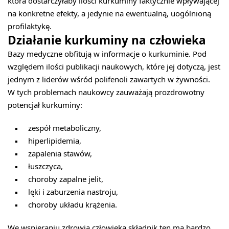
która dostarczyłaby ilości kurkuminy faktycznie wpływającej
na konkretne efekty, a jedynie na ewentualną, uogólnioną
profilaktykę.
Działanie kurkuminy na człowieka
Bazy medyczne obfitują w informacje o kurkuminie. Pod
względem ilości publikacji naukowych, które jej dotyczą, jest
jednym z liderów wśród polifenoli zawartych w żywności.
W tych problemach naukowcy zauważają prozdrowotny
potencjał kurkuminy:
zespół metaboliczny,
hiperlipidemia,
zapalenia stawów,
łuszczyca,
choroby zapalne jelit,
lęki i zaburzenia nastroju,
choroby układu krążenia.
We wspieraniu zdrowia człowieka składnik ten ma bardzo