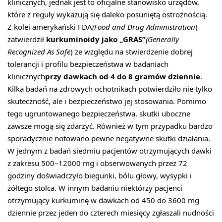
klinicznych, jednak jest to oficjalne stanowisko urzędów,
które z reguły wykazują się daleko posuniętą ostrożnością.
Z kolei amerykański FDA
(Food and Drug Administration
)
zatwierdził
kurkuminoidy jako „GRAS”
(Generally
Recognized As Safe
) ze względu na stwierdzenie dobrej
tolerancji i profilu bezpieczeństwa w badaniach
klinicznych
przy dawkach od 4 do 8 gramów dziennie
.
Kilka badań na zdrowych ochotnikach potwierdziło nie tylko
skuteczność, ale i bezpieczeństwo jej stosowania. Pomimo
tego ugruntowanego bezpieczeństwa, skutki uboczne
zawsze mogą się zdarzyć. Również w tym przypadku bardzo
sporadycznie notowano pewne negatywne skutki działania.
W jednym z badań siedmiu pacjentów otrzymujących dawki
z zakresu 500–12000 mg i obserwowanych przez 72
godziny doświadczyło biegunki, bólu głowy, wysypki i
żółtego stolca. W innym badaniu niektórzy pacjenci
otrzymujący kurkuminę w dawkach od 450 do 3600 mg
dziennie przez jeden do czterech miesięcy zgłaszali nudności