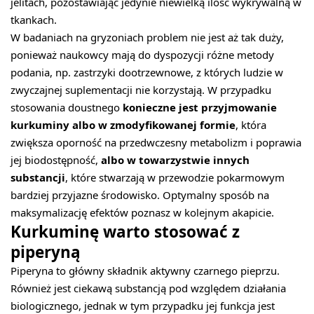
jelitach, pozostawiając jedynie niewielką ilość wykrywalną w
tkankach.
W badaniach na gryzoniach problem nie jest aż tak duży,
ponieważ naukowcy mają do dyspozycji różne metody
podania, np. zastrzyki dootrzewnowe, z których ludzie w
zwyczajnej suplementacji nie korzystają. W przypadku
stosowania doustnego
konieczne jest przyjmowanie
kurkuminy albo w zmodyfikowanej formie
, która
zwiększa oporność na przedwczesny metabolizm i poprawia
jej biodostępność,
albo w towarzystwie innych
substancji
, które stwarzają w przewodzie pokarmowym
bardziej przyjazne środowisko. Optymalny sposób na
maksymalizację efektów poznasz w kolejnym akapicie.
Kurkuminę warto stosować z
piperyną
Piperyna to główny składnik aktywny czarnego pieprzu.
Również jest ciekawą substancją pod względem działania
biologicznego, jednak w tym przypadku jej funkcja jest