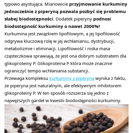
typowo asystująca. Mianowicie
przyjmowanie kurkuminy
jednocześnie z piperyną pozwala pozbyć się problemu
słabej biodostępności
. Dodatek piperyny
podnosi
biodostępność kurkuminy o nawet 2000%!
Kurkumina jest związkiem lipofilowym, a jej lipofilowość
odgrywa kluczową rolę w jej wchłanianiu, dystrybucji,
metabolizmie i eliminacji. Lipofilowość i niska masa
cząsteczkowa sprawiają, że jest ona dobrym substratem dla
glikoproteiny P. Glikoproteina P która może znacznie
ograniczyć tempo wchłaniania substancji.
Przewaga kompleksu
kurkuminy z piperyną
wynika z faktu,
że piperyna jest naturalnym, ale efektywnym inhibitorem
glikoproteiny P. W ten sposób rozszerza się jedno z
najwęższych gardeł w kwestii biodostępności kurkuminy.