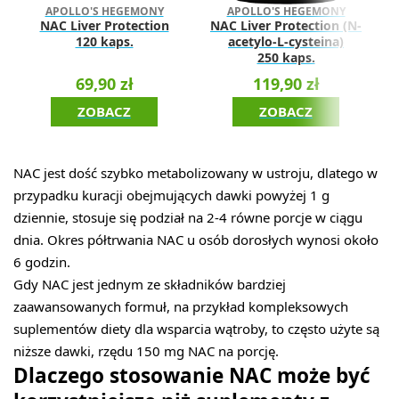
N
APOLLO'S HEGEMONY
APOLLO'S HEGEMONY
NAC Liver Protection
NAC Liver Protection (N-
120 kaps.
acetylo-L-cysteina)
250 kaps.
69,90 zł
119,90 zł
ZOBACZ
ZOBACZ
NAC jest dość szybko metabolizowany w ustroju, dlatego w
przypadku kuracji obejmujących dawki powyżej 1 g
dziennie, stosuje się podział na 2-4 równe porcje w ciągu
dnia. Okres półtrwania NAC u osób dorosłych wynosi około
6 godzin.
Gdy NAC jest jednym ze składników bardziej
zaawansowanych formuł, na przykład kompleksowych
suplementów diety dla wsparcia wątroby, to często użyte są
niższe dawki, rzędu 150 mg NAC na porcję.
Dlaczego stosowanie NAC może być