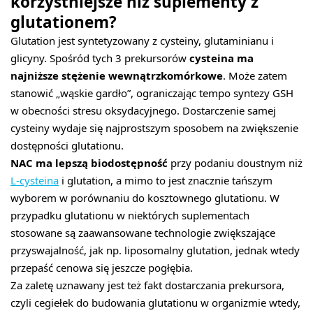
korzystniejsze niż suplementy z
glutationem?
Glutation jest syntetyzowany z cysteiny, glutaminianu i
glicyny. Spośród tych 3 prekursorów
cysteina ma
najniższe stężenie wewnątrzkomórkowe
. Może zatem
stanowić „wąskie gardło”, ograniczając tempo syntezy GSH
w obecności stresu oksydacyjnego. Dostarczenie samej
cysteiny wydaje się najprostszym sposobem na zwiększenie
dostępności glutationu.
NAC ma lepszą biodostępność
przy podaniu doustnym niż
L-cysteina
i glutation, a mimo to jest znacznie tańszym
wyborem w porównaniu do kosztownego glutationu. W
przypadku glutationu w niektórych suplementach
stosowane są zaawansowane technologie zwiększające
przyswajalność, jak np. liposomalny glutation, jednak wtedy
przepaść cenowa się jeszcze pogłębia.
Za zaletę uznawany jest też fakt dostarczania prekursora,
czyli cegiełek do budowania glutationu w organizmie wtedy,