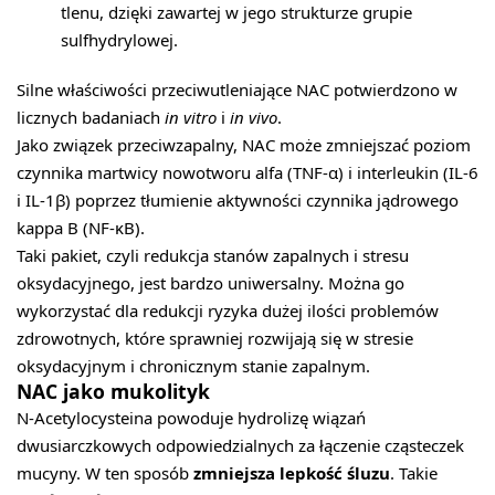
tlenu, dzięki zawartej w jego strukturze grupie
sulfhydrylowej.
Silne właściwości przeciwutleniające NAC potwierdzono w
licznych badaniach
in vitro
i
in vivo
.
Jako związek przeciwzapalny, NAC może zmniejszać poziom
czynnika martwicy nowotworu alfa (TNF-α) i interleukin (IL-6
i IL-1β) poprzez tłumienie aktywności czynnika jądrowego
kappa B (NF-κB).
Taki pakiet, czyli redukcja stanów zapalnych i stresu
oksydacyjnego, jest bardzo uniwersalny. Można go
wykorzystać dla redukcji ryzyka dużej ilości problemów
zdrowotnych, które sprawniej rozwijają się w stresie
oksydacyjnym i chronicznym stanie zapalnym.
NAC jako mukolityk
N-Acetylocysteina powoduje hydrolizę wiązań
dwusiarczkowych odpowiedzialnych za łączenie cząsteczek
mucyny. W ten sposób
zmniejsza lepkość śluzu
. Takie