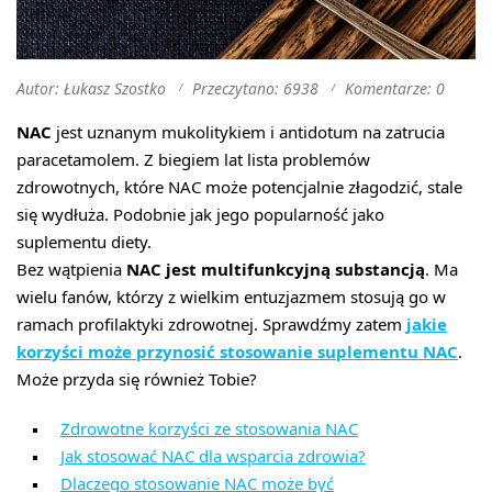
Autor: Łukasz Szostko
Przeczytano: 6938
Komentarze: 0
NAC
jest uznanym mukolitykiem i antidotum na zatrucia
paracetamolem. Z biegiem lat lista problemów
zdrowotnych, które NAC może potencjalnie złagodzić, stale
się wydłuża. Podobnie jak jego popularność jako
suplementu diety.
Bez wątpienia
NAC jest multifunkcyjną substancją
. Ma
wielu fanów, którzy z wielkim entuzjazmem stosują go w
ramach profilaktyki zdrowotnej. Sprawdźmy zatem
jakie
korzyści może przynosić stosowanie suplementu NAC
.
Może przyda się również Tobie?
Zdrowotne korzyści ze stosowania NAC
Jak stosować NAC dla wsparcia zdrowia?
Dlaczego stosowanie NAC może być