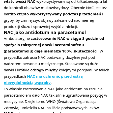
właściwości NAC
wykorzystywane są od kilkudziesięciu lat
do kontroli objawów mukowiscydozy. Obecnie NAC jest też
bardzo
często wykorzystywany podczas przeziębień
i
grypy, by zmniejszyć objawy zależne od nadmiernej
produkcji śluzu i sprawniej wyjść z infekcji.
NAC jako antidotum na paracetamol
Ambulatoryjne
zastosowanie NAC w ciągu 8 godzin od
spożycia toksycznej dawki acetaminofenu
(paracetamolu) daje niemalże 100% skuteczności
. W
przypadku zatrucia NAC podawany dożylnie jest pod
nadzorem personelu medycznego. Stosowane są duże
dawki i krótkie odstępy między kolejnymi porcjami. W takich
przypadkach
NAC ma uchronić przed ostrą
niewydolnością wątroby
.
To właśnie zastosowanie NAC jako antidotum na zatrucia
paracetamolem dało NAC tak silnie ugruntowaną pozycję w
medycynie. Dzięki temu WHO (Światowa Organizacja
Zdrowia) umieściła NAC na liście podstawowych leków.