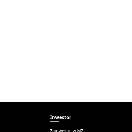
a
Inwestor
Zainwestuj w MZ!