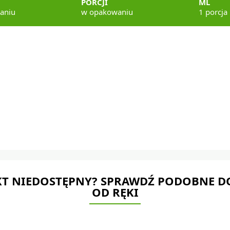
PORCJI
ML
aniu
w opakowaniu
1 porcja
T NIEDOSTĘPNY? SPRAWDŹ PODOBNE D
OD RĘKI