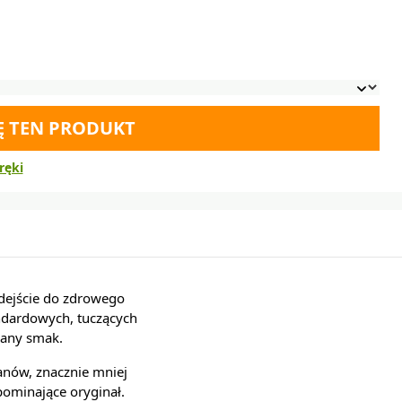
Ę TEN PRODUKT
ręki
odejście do zdrowego
andardowych, tuczących
nany smak.
anów, znacznie mniej
pominające oryginał.