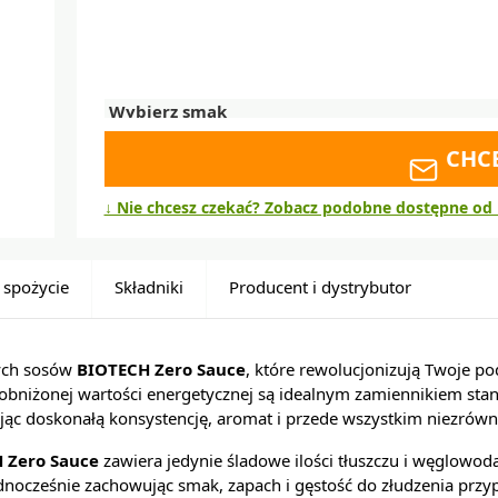
CHC
↓ Nie chcesz czekać? Zobacz podobne dostępne od 
 spożycie
Składniki
Producent i dystrybutor
ych sosów
BIOTECH Zero Sauce
, które rewolucjonizują Twoje p
 obniżonej wartości energetycznej są idealnym zamiennikiem st
jąc doskonałą konsystencję, aromat i przede wszystkim niezrów
 Zero Sauce
zawiera jedynie śladowe ilości tłuszczu i węglowod
jednocześnie zachowując smak, zapach i gęstość do złudzenia przy