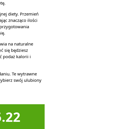
tę.
jnej diety. Przemień
jąc znacząco ilości
przygotowania
ię.
wia na naturalne
ć się będziesz
 podaż kalorii i
aniu. Te wytrawne
ybierz swój ulubiony
5.22