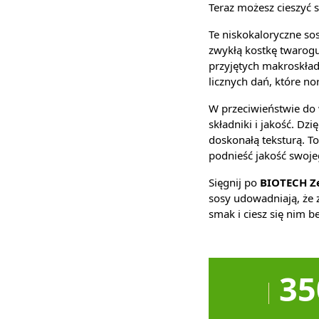
Teraz możesz cieszyć 
Te niskokaloryczne sos
zwykłą kostkę twarogu
przyjętych makroskła
licznych dań, które no
W przeciwieństwie do 
składniki i jakość. D
doskonałą teksturą. To
podnieść jakość swoje
Sięgnij po
BIOTECH Z
sosy udowadniają, że 
smak i ciesz się nim 
35