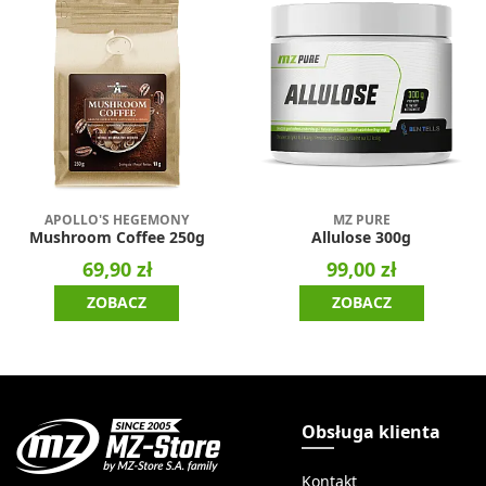
APOLLO'S HEGEMONY
MZ PURE
Mushroom Coffee 250g
Allulose 300g
69,90 zł
99,00 zł
ZOBACZ
ZOBACZ
Obsługa klienta
Kontakt