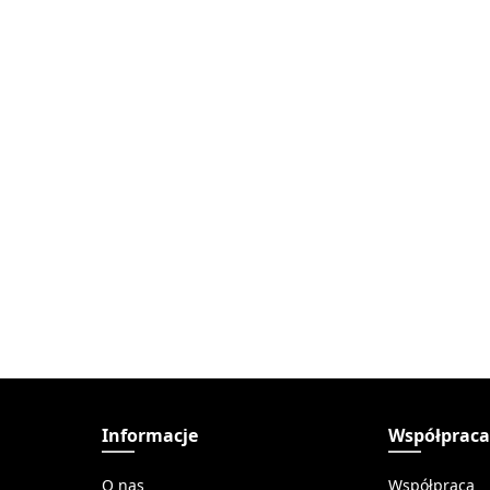
Informacje
Współprac
O nas
Współpraca