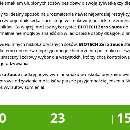
się smakiem ulubionych sosów bez obaw o swoją sylwetkę czy die
y to idealny sposób na urozmaicenie nawet najbardziej restrykcy
 czy pojemnik serka ziarnistego w smakowity posiłek, nie zmienia
dników. Co więcej, możesz wykorzystać
BIOTECH Zero Sauce
do 
rmalnie nie mogłyby znaleźć się w jadłospisie osoby dbającej o lin
wielu innych niskokalorycznych sosów,
BIOTECH Zero Sauce
sta
zięki temu unikniesz nieprzyjemnego chemicznego posmaku i cieszy
 smaczny i zdrowy wybór dla wszystkich, którzy chcą kontrolować
go odżywiania.
ero Sauce
i odkryj nowy wymiar smaku w niskokalorycznym wyd
zdrowe odżywianie może iść w parze z przyjemnością jedzenia. W
bez wyrzutów sumienia!
0
23
1