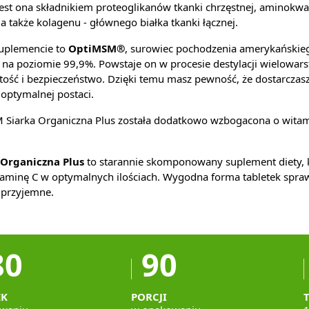
 Jest ona składnikiem proteoglikanów tkanki chrzęstnej, aminok
, a także kolagenu - głównego białka tkanki łącznej.
uplemencie to
OptiMSM®
, surowiec pochodzenia amerykańskieg
 na poziomie 99,9%. Powstaje on w procesie destylacji wielowar
stość i bezpieczeństwo. Dzięki temu masz pewność, że dostarcza
optymalnej postaci.
Siarka Organiczna Plus została dodatkowo wzbogacona o witam
Organiczna Plus
to starannie skomponowany suplement diety, k
itaminę C w optymalnych ilościach. Wygodna forma tabletek spraw
i przyjemne.
80
90
EK
PORCJI