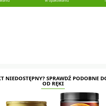
waniu
w opakowaniu
1
T NIEDOSTĘPNY? SPRAWDŹ PODOBNE D
OD RĘKI