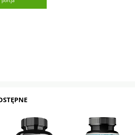
 porcja
OSTĘPNE