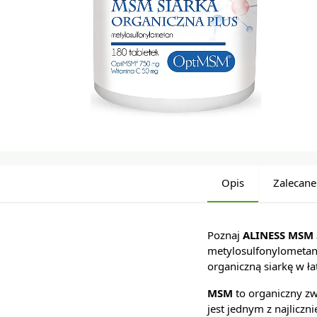
Opis
Zalecane
Poznaj
ALINESS MSM 
metylosulfonylometan
organiczną siarkę w ł
MSM
to organiczny zwi
jest jednym z najliczn