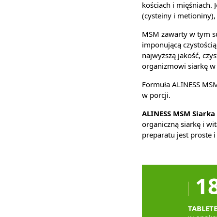
kościach i mięśniach.
(cysteiny i metioniny)
MSM zawarty w tym s
imponującą czystością
najwyższą jakość, czy
organizmowi siarkę w 
Formuła ALINESS MSM 
w porcji.
ALINESS MSM Siarka 
organiczną siarkę i w
preparatu jest proste 
1
TABLET