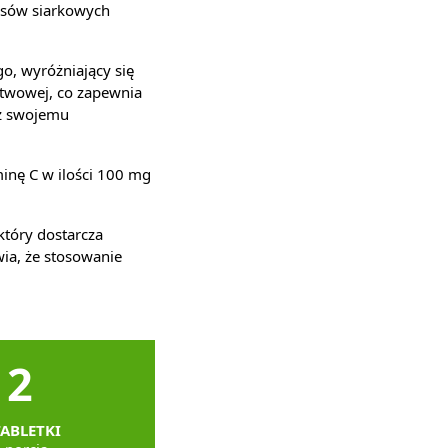
wasów siarkowych
o, wyróżniający się
stwowej, co zapewnia
sz swojemu
inę C w ilości 100 mg
tóry dostarcza
ia, że stosowanie
2
TABLETKI