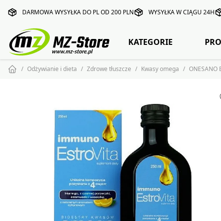
DARMOWA WYSYŁKA DO PL OD 200 PLN
WYSYŁKA W CIĄGU 24H
KATEGORIE
PRO
Odżywianie i dieta
Zdrowe tłuszcze
Kwasy omega
ONESANO E