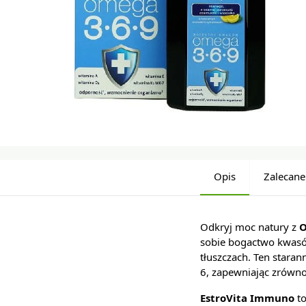
Opis
Zalecane
Odkryj moc natury z
O
sobie bogactwo kwasó
tłuszczach. Ten star
6, zapewniając zrówn
EstroVita Immuno
to