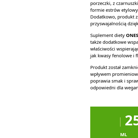
porzeczki, z czarnusz
formie estrów etylowy
Dodatkowo, produkt zo
przyswajalnością dzięk
Suplement diety
ONES
także dodatkowe wspar
właściwości wspierają
jak kwasy fenolowe i 
Produkt został zamkni
wpływem promieniow
poprawia smak i spraw
odpowiedni dla wegan 
2
ML