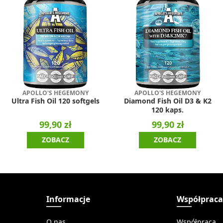
APOLLO'S HEGEMONY
APOLLO'S HEGEMONY
Ultra Fish Oil 120 softgels
Diamond Fish Oil D3 & K2
120 kaps.
99,90 zł
99,90 zł
ZOBACZ
ZOBACZ
Informacje
Współprac
O nas
Współpraca