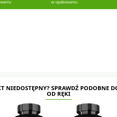
owaniu
w opakowaniu
T NIEDOSTĘPNY? SPRAWDŹ PODOBNE D
OD RĘKI