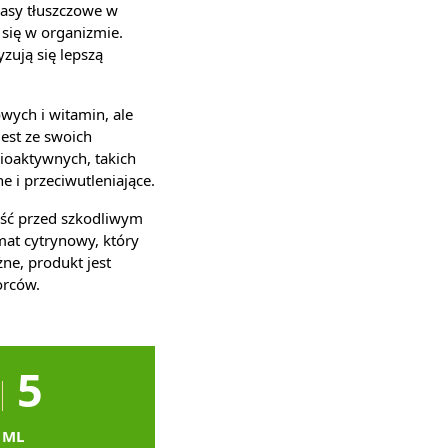
wasy tłuszczowe w
 się w organizmie.
zują się lepszą
wych i witamin, ale
est ze swoich
ioaktywnych, takich
 i przeciwutleniające.
ość przed szkodliwym
at cytrynowy, który
ne, produkt jest
orców.
5
ML