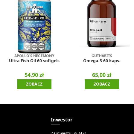
APOLLO'S HEGEMONY
GUTHABITS
Ultra Fish Oil 60 softgels
Omega-3 60 kaps.
54,90 zł
65,00 zł
ZOBACZ
ZOBACZ
a
Inwestor
Zainwestuj w MZ!