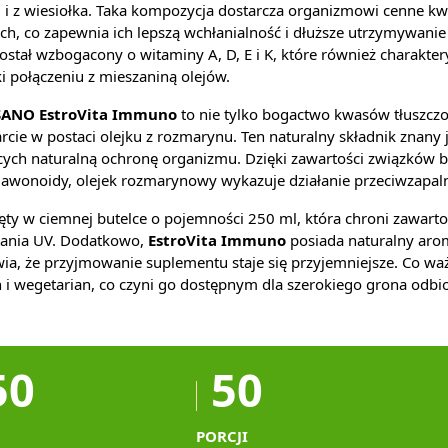
ki i z wiesiołka. Taka kompozycja dostarcza organizmowi cenne k
ch, co zapewnia ich lepszą wchłanialność i dłuższe utrzymywanie
stał wzbogacony o witaminy A, D, E i K, które również charaktery
i połączeniu z mieszaniną olejów.
ANO EstroVita Immuno
to nie tylko bogactwo kwasów tłuszczo
cie w postaci olejku z rozmarynu. Ten naturalny składnik znany j
cych naturalną ochronę organizmu. Dzięki zawartości związków b
flawonoidy, olejek rozmarynowy wykazuje działanie przeciwzapalne
ęty w ciemnej butelce o pojemności 250 ml, która chroni zawart
ania UV. Dodatkowo,
EstroVita Immuno
posiada naturalny arom
ia, że przyjmowanie suplementu staje się przyjemniejsze. Co waż
i wegetarian, co czyni go dostępnym dla szerokiego grona odbi
50
50
PORCJI