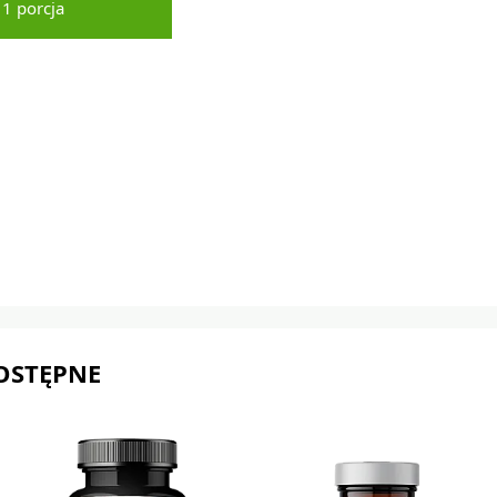
1 porcja
OSTĘPNE