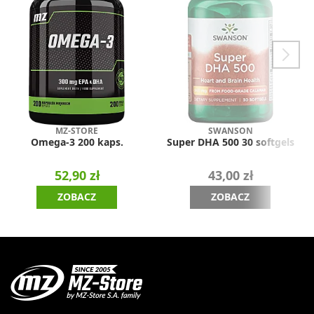
MZ-STORE
SWANSON
Omega-3 200 kaps.
Super DHA 500 30 softgels
52,90 zł
43,00 zł
ZOBACZ
ZOBACZ