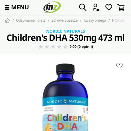
☰
MENU
Odżywianie i dieta
Zdrowe tłuszcze
Kwasy omega
NORDIC NA
NORDIC NATURALS
Children's DHA 530mg 473 ml
0.00 (0 opinii)
♡