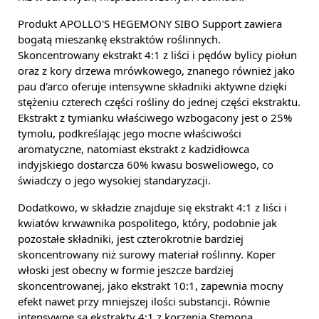
Produkt APOLLO'S HEGEMONY SIBO Support zawiera
bogatą mieszankę ekstraktów roślinnych.
Skoncentrowany ekstrakt 4:1 z liści i pędów bylicy piołun
oraz z kory drzewa mrówkowego, znanego również jako
pau d'arco oferuje intensywne składniki aktywne dzięki
stężeniu czterech części rośliny do jednej części ekstraktu.
Ekstrakt z tymianku właściwego wzbogacony jest o 25%
tymolu, podkreślając jego mocne właściwości
aromatyczne, natomiast ekstrakt z kadzidłowca
indyjskiego dostarcza 60% kwasu bosweliowego, co
świadczy o jego wysokiej standaryzacji.
Dodatkowo, w składzie znajduje się ekstrakt 4:1 z liści i
kwiatów krwawnika pospolitego, który, podobnie jak
pozostałe składniki, jest czterokrotnie bardziej
skoncentrowany niż surowy materiał roślinny. Koper
włoski jest obecny w formie jeszcze bardziej
skoncentrowanej, jako ekstrakt 10:1, zapewnia mocny
efekt nawet przy mniejszej ilości substancji. Równie
intensywne są ekstrakty 4:1 z korzenia Stemona