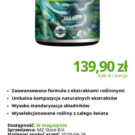
139,90 zł
4,66 zł / porcja
Zaawansowana formuła z ekstraktami roślinnymi
Unikalna kompozycja naturalnych ekstraktów
Wysoka standaryzacja składników
Wyselekcjonowane rośliny z całego świata
Dostępność:
W magazynie
Sprzedawca:
MZ-Store B.V.
Najlepiej spożyć przed:
2029-04-26