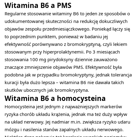
Witamina B6 a PMS
Regularne stosowanie witaminy B6 to jeden ze sposobów o
udokumentowanej skuteczności na redukcję dokuczliwych
objawów zespołu przedmiesiączkowego. Poniekąd łączy się
to poprzednim punktem, ponieważ w badaniu jej
efektywność porównywano z bromokryptyną, czyli lekiem
stosowanym przy hiperprolaktynemii. Po 3 miesiącach
stosowania 100 mg pirydoksyny dziennie zauważono
znaczące zmniejszenie objawów PMS. Efektywność była
podobna jak w przypadku bromokryptyny, jednak tolerancja
kuracji była dużo lepsza – witamina B6 nie dawała takich
skutków ubocznych jak bromokryptyna.
Witamina B6 a homocysteina
Homocysteina jest jednym z najważniejszych markerów
ryzyka chorób układu krążenia, jednak ma też duży wpływ
na układ nerwowy. Jej nadmiar m.in. zwiększa ryzyko udaru
mózgu i nasilenia stanów zapalnych układu nerwowego.