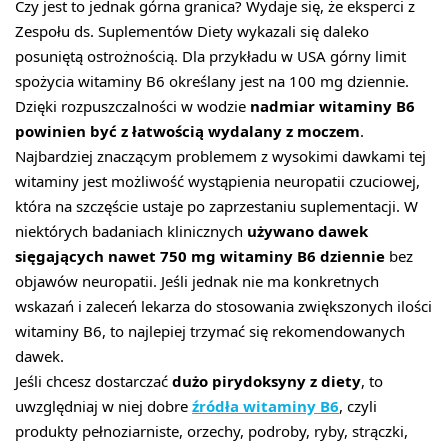
Czy jest to jednak górna granica? Wydaje się, że eksperci z
Zespołu ds. Suplementów Diety wykazali się daleko
posuniętą ostrożnością. Dla przykładu w USA górny limit
spożycia witaminy B6 określany jest na 100 mg dziennie.
Dzięki rozpuszczalności w wodzie
nadmiar witaminy B6
powinien być z łatwością wydalany z moczem
.
Najbardziej znaczącym problemem z wysokimi dawkami tej
witaminy jest możliwość wystąpienia neuropatii czuciowej,
która na szczęście ustaje po zaprzestaniu suplementacji. W
niektórych badaniach klinicznych
używano dawek
sięgających nawet 750 mg witaminy B6 dziennie
bez
objawów neuropatii. Jeśli jednak nie ma konkretnych
wskazań i zaleceń lekarza do stosowania zwiększonych ilości
witaminy B6, to najlepiej trzymać się rekomendowanych
dawek.
Jeśli chcesz dostarczać
dużo pirydoksyny z diety
, to
uwzględniaj w niej dobre
źródła witaminy B6
, czyli
produkty pełnoziarniste, orzechy, podroby, ryby, strączki,