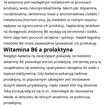
Ta witamina jest niezbędnym kofaktorem w procesach
produkcji wielu neuroprzekaźników, takich jak: dopamina,
noradrenalina, serotonina, kwas γ-aminomasłowy (GABA) i
melatonina (hormon snu). Jej niedobór w różnym stopniu
wpływa na ograniczenie ich produkcji. Najbardziej wrażliwe
na dostępność witaminy B6 wydają się serotonina i GABA,
które dają nam poczucie szczęścia i spokoju. Nawet łagodny
niedobór B6 może zauważalnie spowalniać ich produkcję.
Witamina B6 a prolaktyna
Niegdyś badania na zwierzętach pokazały, że niedobór
witaminy B6 powoduje wzrost prolaktyny. Od tamtej pory w
uzupełnianiu tej witaminy upatrywano narzędzia do walki z
hiperprolaktynemią. Gdy badania pokazują nadmiar
prolaktyny, to popularnym zabiegiem jest stosowanie
dużych dawek pirydoksyny, rzędu nawet 600 mg dziennie.
Taką kurację włącza się m.in. równolegle do stosowania
leków, w stosunku do których wiadomo, że podnoszą
prolaktynę.