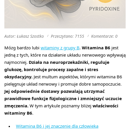
Autor: Łukasz Szostko
Przeczytano: 7155
Komentarze: 0
Mózg bardzo lubi
witaminy z grupy B
.
Witamina B6
jest
jedną z tych, które na działanie układu nerwowego wpływają
najmocniej.
Działa na neuroprzekaźniki, reguluje
glukozę, kontroluje procesy zapalne i stres
oksydacyjny.
Jest multum aspektów, którymi witamina B6
pielęgnuje układ nerwowy i promuje dobre samopoczucie.
Jej odpowiednie dostawy pozwalają utrzymać
prawidłowe funkcje fizjologiczne i zmniejszyć uczucie
zmęczenia.
W tym artykule poznamy bliżej
właściwości
witaminy B6
.
Witamina B6 i jej znaczenie dla człowieka