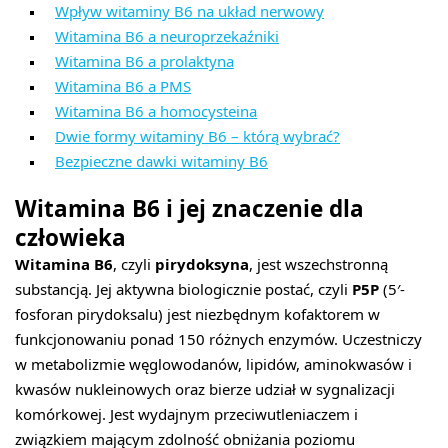
Wpływ witaminy B6 na układ nerwowy
Witamina B6 a neuroprzekaźniki
Witamina B6 a prolaktyna
Witamina B6 a PMS
Witamina B6 a homocysteina
Dwie formy witaminy B6 – którą wybrać?
Bezpieczne dawki witaminy B6
Witamina B6 i jej znaczenie dla
człowieka
Witamina B6
, czyli
pirydoksyna
, jest wszechstronną
substancją. Jej aktywna biologicznie postać, czyli
P5P
(5′-
fosforan pirydoksalu) jest niezbędnym kofaktorem w
funkcjonowaniu ponad 150 różnych enzymów. Uczestniczy
w metabolizmie węglowodanów, lipidów, aminokwasów i
kwasów nukleinowych oraz bierze udział w sygnalizacji
komórkowej. Jest wydajnym przeciwutleniaczem i
związkiem mającym zdolność obniżania poziomu