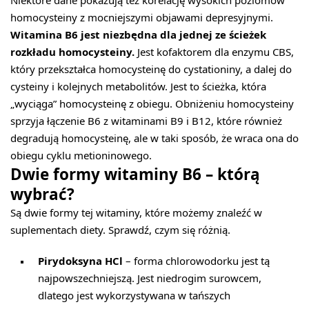
Niektóre dane pokazują też korelację wysokich poziomów
homocysteiny z mocniejszymi objawami depresyjnymi.
Witamina B6 jest niezbędna dla jednej ze ścieżek
rozkładu homocysteiny.
Jest kofaktorem dla enzymu CBS,
który przekształca homocysteinę do cystationiny, a dalej do
cysteiny i kolejnych metabolitów. Jest to ścieżka, która
„wyciąga” homocysteinę z obiegu. Obniżeniu homocysteiny
sprzyja łączenie B6 z witaminami B9 i B12, które również
degradują homocysteinę, ale w taki sposób, że wraca ona do
obiegu cyklu metioninowego.
Dwie formy witaminy B6 – którą
wybrać?
Są dwie formy tej witaminy, które możemy znaleźć w
suplementach diety. Sprawdź, czym się różnią.
Pirydoksyna HCl
– forma chlorowodorku jest tą
najpowszechniejszą. Jest niedrogim surowcem,
dlatego jest wykorzystywana w tańszych