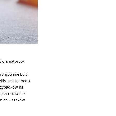
wców amatorów.
 promowane były
fekty bez żadnego
przypadków na
 przedstawiciel
wnież u ssaków.