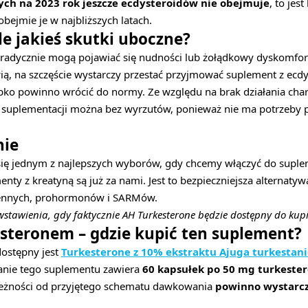
ych na 2023 rok jeszcze ecdysteroidów nie obejmuje
, to jes
ejmie je w najbliższych latach.
le jakieś skutki uboczne?
poradycznie mogą pojawiać się nudności lub żołądkowy dyskomfor
ią, na szczęście wystarczy przestać przyjmować suplement z ecd
bko powinno wrócić do normy. Ze względu na brak działania char
ć suplementacji można bez wyrzutów, ponieważ nie ma potrzeby
ie
się jednym z najlepszych wyborów, gdy chcemy włączyć do suple
enty z kreatyną są już za nami. Jest to bezpieczniejsza alternaty
ennych, prohormonów i SARMów.
wstawienia, gdy faktycznie AH Turkesterone będzie dostępny do kup
esteronem – gdzie kupić ten suplement?
dostępny jest
Turkesterone z 10% ekstraktu Ajuga turkestan
nie tego suplementu zawiera
60 kapsułek po 50 mg turkeste
ależności od przyjętego schematu dawkowania
powinno wystarcz