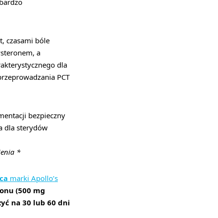
t bardzo
t, czasami bóle
ysteronem, a
akterystycznego dla
 przeprowadzania PCT
mentacji bezpieczny
wa dla sterydów
ienia *
ica
marki Apollo’s
ronu (500 mg
yć na 30 lub 60 dni