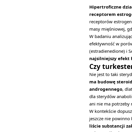
Hipertroficzne dzi
receptorem estro
receptorów estrogen
masy mięśniowej, gd
W badaniu analizują
efektywność w porów
(estradienedione) i 
najsilniejszy efekt 
Czy turkeste
Nie jest to taki ster
ma budowę steroi
androgennego
, dl
dla sterydów anaboli
ani nie ma potrzeby 
W kontekście dopusz
jeszcze nie powinno
liście substancji z