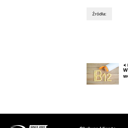
Źródła:
⮜ 
Wi
w