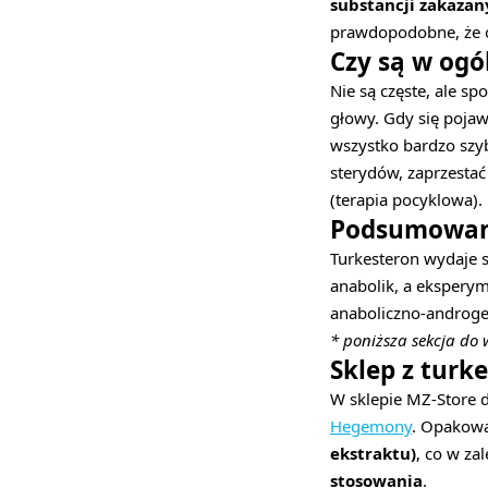
substancji zakazan
prawdopodobne, że ob
Czy są w ogó
Nie są częste, ale s
głowy. Gdy się pojaw
wszystko bardzo szy
sterydów, zaprzesta
(terapia pocyklowa).
Podsumowan
Turkesteron wydaje 
anabolik, a eksperym
anaboliczno-androg
* poniższa sekcja do 
Sklep z turk
W sklepie MZ-Store 
Hegemony
. Opakowa
ekstraktu)
, co w z
stosowania
.