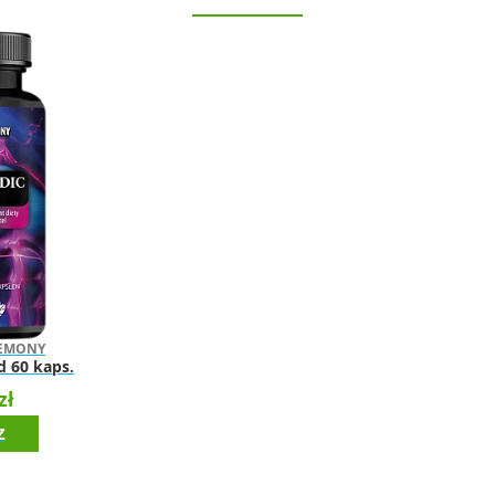
GEMONY
d 60 kaps.
zł
Z