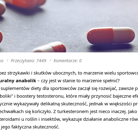
ko
Przeczytano: 7449
Komentarze: 0
 bez strzykawki i skutków ubocznych, to marzenie wielu sporto
uralny anabolik
– czy jest w stanie to marzenie spełnić?
k suplementów diety dla sportowców zaczął się rozwijać, zawsze
boliki” i boostery testosteronu, które miały przynosić bajeczne e
tycznie wykazywały delikatną skuteczność, jednak w większości 
hwałkach się kończyło. Z turkesteronem jest nieco inaczej. Jako
steroidami u roślin i insektów, wykazuje działanie anaboliczne ró
 jego faktyczna skuteczność.