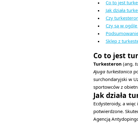
Co to jest turk
Jak działa tur
Czy turkestero
Czy są w ogóle 
Podsumowani
Sklep z turkes
Co to jest t
Turkesteron
(ang.
t
Ajuga turkestanica
po
surchondaryjski w Uz
sportowców z obietni
Jak działa t
Ecdysteroidy, a więc 
potwierdzone. Skutec
Agencją Antydoping