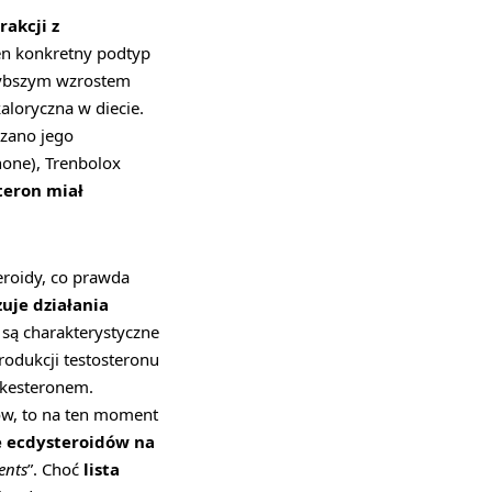
rakcji z
en konkretny podtyp
szybszym wzrostem
loryczna w diecie.
zano jego
one), Trenbolox
teron miał
teroidy, co prawda
uje działania
 są charakterystyczne
rodukcji testosteronu
rkesteronem.
ów, to na ten moment
 ecdysteroidów na
ents
”. Choć
lista