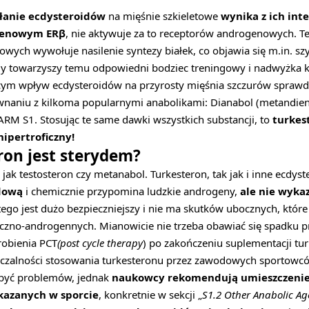
ałanie ecdysteroidów
na mięśnie szkieletowe
wynika z ich inte
genowym ERβ
, nie aktywuje za to receptorów androgenowych. T
owych wywołuje nasilenie syntezy białek, co objawia się m.in. 
y towarzyszy temu odpowiedni bodziec treningowy i nadwyżka ka
cym wpływ ecdysteroidów na przyrosty mięśnia szczurów sprawd
naniu z kilkoma popularnymi anabolikami: Dianabol (metandien
SARM S1. Stosując te same dawki wszystkich substancji, to
turkes
hipertroficzny!
ron jest sterydem?
yd jak testosteron czy metanabol. Turkesteron, tak jak i inne ecdys
dową
i chemicznie przypomina ludzkie androgeny,
ale nie wykaz
atego jest dużo bezpieczniejszy i nie ma skutków ubocznych, które
czno-androgennych. Mianowicie nie trzeba obawiać się spadku p
robienia PCT
(post cycle therapy
) po zakończeniu suplementacji tu
czalności stosowania turkesteronu przez zawodowych sportowc
 być problemów, jednak
naukowcy rekomendują umieszczenie
akazanych w sporcie
, konkretnie w sekcji „
S1.2 Other Anabolic Ag