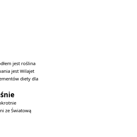
dłem jest roślina
nia jest Wilajet
lementów diety dla
śnie
okrotnie
ani ze Światową