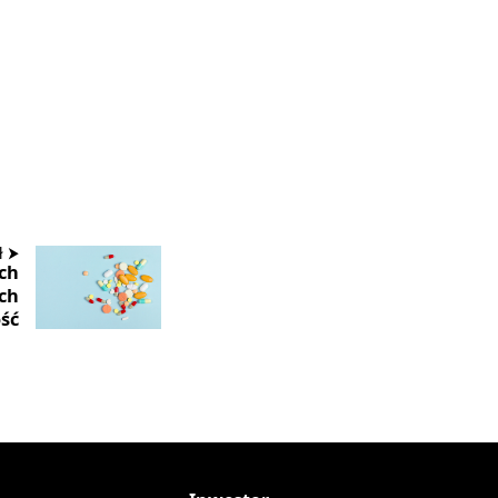
ł ⮞
ch
ch
ść