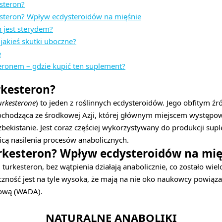
esteron?
kesteron? Wpływ ecdysteroidów na mięśnie
n jest sterydem?
jakieś skutki uboczne?
e
teronem – gdzie kupić ten suplement?
urkesteron?
urkesterone
) to jeden z roślinnych ecdysteroidów. Jego obfitym źró
chodząca ze środkowej Azji, której głównym miejscem występowa
bekistanie. Jest coraz częściej wykorzystywany do produkcji sup
cą nasilenia procesów anabolicznych.
urkesteron? Wpływ ecdysteroidów na mię
i turkesteron, bez wątpienia działają anabolicznie, co zostało wiel
zność jest na tyle wysoka, że mają na nie oko naukowcy powiąz
ową (WADA).
NATURALNE ANABOLIKI