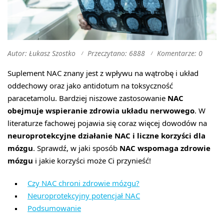
Autor: Łukasz Szostko
Przeczytano: 6888
Komentarze: 0
Suplement NAC znany jest z wpływu na wątrobę i układ
oddechowy oraz jako antidotum na toksyczność
paracetamolu. Bardziej niszowe zastosowanie
NAC
obejmuje wspieranie zdrowia układu nerwowego
. W
literaturze fachowej pojawia się coraz więcej dowodów na
neuroprotekcyjne działanie NAC i liczne korzyści dla
mózgu
. Sprawdź, w jaki sposób
NAC wspomaga zdrowie
mózgu
i jakie korzyści może Ci przynieść!
Czy NAC chroni zdrowie mózgu?
Neuroprotekcyjny potencjał NAC
Podsumowanie