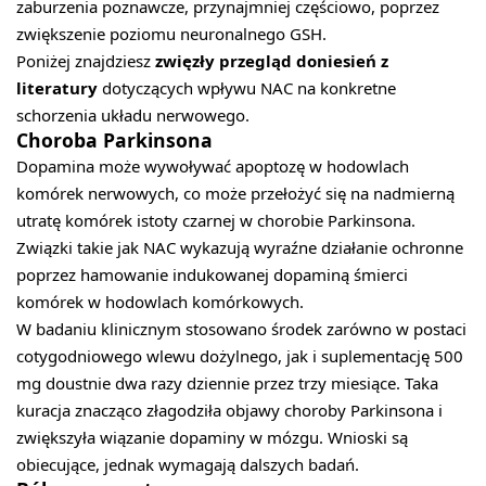
zaburzenia poznawcze, przynajmniej częściowo, poprzez
zwiększenie poziomu neuronalnego GSH.
Poniżej znajdziesz
zwięzły przegląd doniesień z
literatury
dotyczących wpływu NAC na konkretne
schorzenia układu nerwowego.
Choroba Parkinsona
Dopamina może wywoływać apoptozę w hodowlach
komórek nerwowych, co może przełożyć się na nadmierną
utratę komórek istoty czarnej w chorobie Parkinsona.
Związki takie jak NAC wykazują wyraźne działanie ochronne
poprzez hamowanie indukowanej dopaminą śmierci
komórek w hodowlach komórkowych.
W badaniu klinicznym stosowano środek zarówno w postaci
cotygodniowego wlewu dożylnego, jak i suplementację 500
mg doustnie dwa razy dziennie przez trzy miesiące. Taka
kuracja znacząco złagodziła objawy choroby Parkinsona i
zwiększyła wiązanie dopaminy w mózgu. Wnioski są
obiecujące, jednak wymagają dalszych badań.