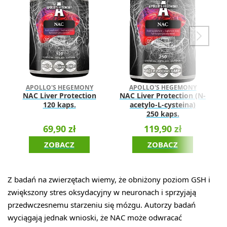
N
APOLLO'S HEGEMONY
APOLLO'S HEGEMONY
NAC Liver Protection
NAC Liver Protection (N-
120 kaps.
acetylo-L-cysteina)
250 kaps.
69,90 zł
119,90 zł
ZOBACZ
ZOBACZ
Z badań na zwierzętach wiemy, że obniżony poziom GSH i
zwiększony stres oksydacyjny w neuronach i sprzyjają
przedwczesnemu starzeniu się mózgu. Autorzy badań
wyciągają jednak wnioski, że NAC może odwracać