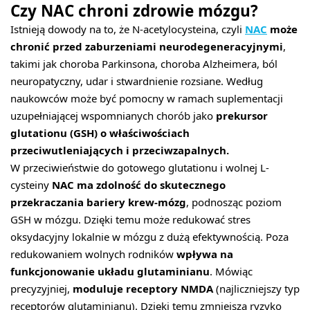
Czy NAC chroni zdrowie mózgu?
Istnieją dowody na to, że N-acetylocysteina, czyli
NAC
może
chronić przed zaburzeniami neurodegeneracyjnymi
,
takimi jak choroba Parkinsona, choroba Alzheimera, ból
neuropatyczny, udar i stwardnienie rozsiane. Według
naukowców może być pomocny w ramach suplementacji
uzupełniającej wspomnianych chorób jako
prekursor
glutationu (GSH) o właściwościach
przeciwutleniających i przeciwzapalnych.
W przeciwieństwie do gotowego glutationu i wolnej L-
cysteiny
NAC ma zdolność do skutecznego
przekraczania bariery krew-mózg
, podnosząc poziom
GSH w mózgu. Dzięki temu może redukować stres
oksydacyjny lokalnie w mózgu z dużą efektywnością. Poza
redukowaniem wolnych rodników
wpływa na
funkcjonowanie układu glutaminianu
. Mówiąc
precyzyjniej,
moduluje receptory NMDA
(najliczniejszy typ
receptorów glutaminianu). Dzięki temu zmniejsza ryzyko