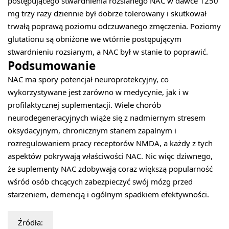
postępującego stwardnienia rozsianego NAC w dawce 1250
mg trzy razy dziennie był dobrze tolerowany i skutkował
trwałą poprawą poziomu odczuwanego zmęczenia. Poziomy
glutationu są obniżone we wtórnie postępującym
stwardnieniu rozsianym, a NAC był w stanie to poprawić.
Podsumowanie
NAC ma spory potencjał neuroprotekcyjny, co
wykorzystywane jest zarówno w medycynie, jak i w
profilaktycznej suplementacji. Wiele chorób
neurodegeneracyjnych wiąże się z nadmiernym stresem
oksydacyjnym, chronicznym stanem zapalnym i
rozregulowaniem pracy receptorów NMDA, a każdy z tych
aspektów pokrywają właściwości NAC. Nic więc dziwnego,
że suplementy NAC zdobywają coraz większą popularność
wśród osób chcących zabezpieczyć swój mózg przed
starzeniem, demencją i ogólnym spadkiem efektywności.
Źródła: