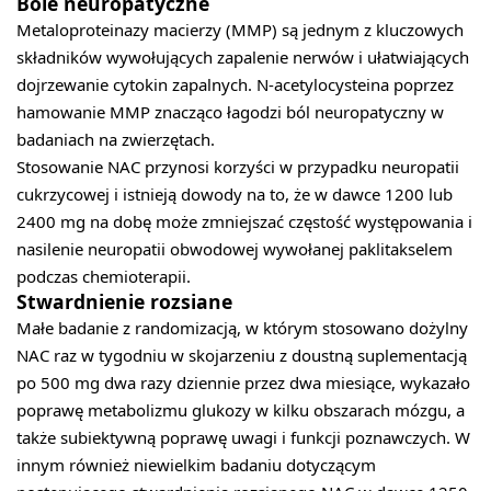
Bóle neuropatyczne
Metaloproteinazy macierzy (MMP) są jednym z kluczowych
składników wywołujących zapalenie nerwów i ułatwiających
dojrzewanie cytokin zapalnych. N-acetylocysteina poprzez
hamowanie MMP znacząco łagodzi ból neuropatyczny w
badaniach na zwierzętach.
Stosowanie NAC przynosi korzyści w przypadku neuropatii
cukrzycowej i istnieją dowody na to, że w dawce 1200 lub
2400 mg na dobę może zmniejszać częstość występowania i
nasilenie neuropatii obwodowej wywołanej paklitakselem
podczas chemioterapii.
Stwardnienie rozsiane
Małe badanie z randomizacją, w którym stosowano dożylny
NAC raz w tygodniu w skojarzeniu z doustną suplementacją
po 500 mg dwa razy dziennie przez dwa miesiące, wykazało
poprawę metabolizmu glukozy w kilku obszarach mózgu, a
także subiektywną poprawę uwagi i funkcji poznawczych. W
innym również niewielkim badaniu dotyczącym