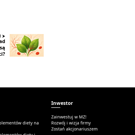
ł ⮞
ad
 są
ci?
a
Inwestor
Zainwestuj w MZ!
plementów diety na
Rozwój i wizja firmy
Zostań akcjonariuszem
plementów diety i