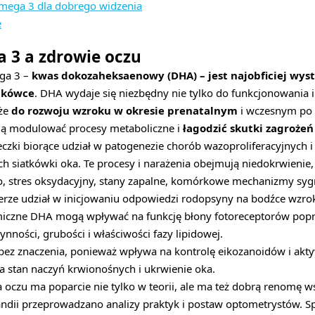
ega 3 dla dobrego widzenia
e
 3 a zdrowie oczu
ga 3 –
kwas dokozaheksaenowy (DHA) – jest najobficiej w
tkówce
. DHA wydaje się niezbędny nie tylko do funkcjonowania 
kże
do rozwoju wzroku w okresie prenatalnym
i wczesnym po 
 modulować procesy metaboliczne i
łagodzić skutki zagroże
eczki biorące udział w patogenezie chorób wazoproliferacyjnych i
 siatkówki oka. Te procesy i narażenia obejmują niedokrwienie,
o, stres oksydacyjny, stany zapalne, komórkowe mechanizmy sygn
ierze udział w inicjowaniu odpowiedzi rodopsyny na bodźce wzr
emiczne DHA mogą wpływać na funkcję błony fotoreceptorów pop
ynności, grubości i właściwości fazy lipidowej.
 bez znaczenia, ponieważ wpływa na kontrolę eikozanoidów i akt
a stan naczyń krwionośnych i ukrwienie oka.
 oczu ma poparcie nie tylko w teorii, ale ma też dobrą renomę 
landii przeprowadzano analizy praktyk i postaw optometrystów. S