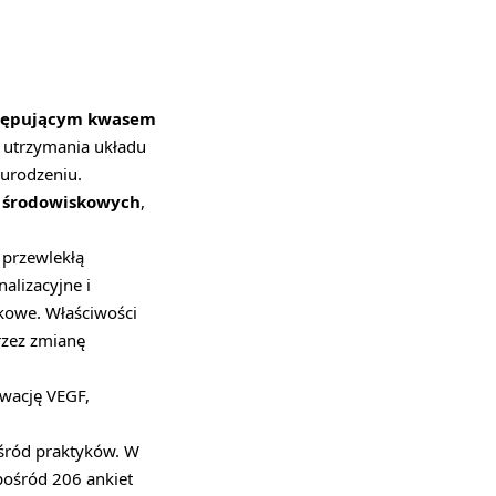
ystępującym kwasem
i utrzymania układu
urodzeniu.
ń środowiskowych
,
 przewlekłą
alizacyjne i
okowe. Właściwości
rzez zmianę
ywację VEGF,
wśród praktyków. W
pośród 206 ankiet