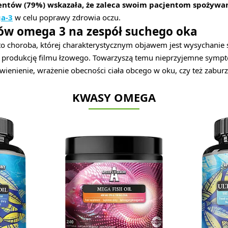
entów (79%) wskazała, że zaleca swoim pacjentom spożywa
a-3
w celu poprawy zdrowia oczu.
w omega 3 na zespół suchego oka
to choroba, której charakterystycznym objawem jest wysychanie 
ą produkcję filmu łzowego. Towarzyszą temu nieprzyjemne sympto
rwienienie, wrażenie obecności ciała obcego w oku, czy też zabur
KWASY OMEGA