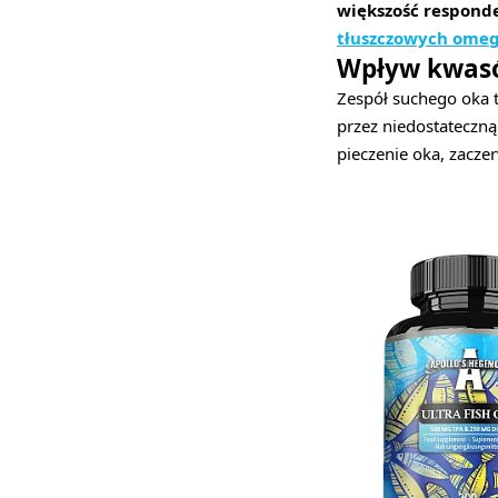
większość respond
tłuszczowych omeg
Wpływ kwasó
Zespół suchego oka 
przez niedostateczn
pieczenie oka, zacze