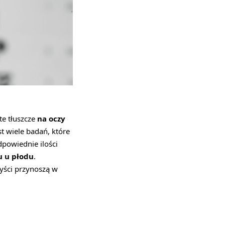
te tłuszcze
na oczy
t wiele badań, które
powiednie ilości
u u płodu
.
yści przynoszą w