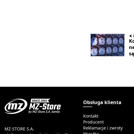
⮜ 
K
n
są
Obsługa klienta
Kontakt
Producent
Reklamacje i zwroty
MZ-STORE S.A.
Wysyłka