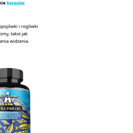
nie
kwasów
spojówki i rogówki
my, takie jak
zenia widzenia.