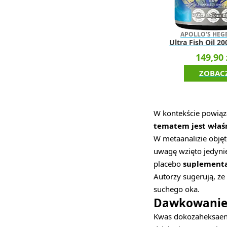
APOLLO'S HE
Ultra Fish Oil 20
149,90 
ZOBAC
W kontekście powią
tematem jest właśn
W metaanalizie obję
uwagę wzięto jedyni
placebo
suplementa
Autorzy sugerują, ż
suchego oka.
Dawkowanie 
Kwas dokozaheksaeno