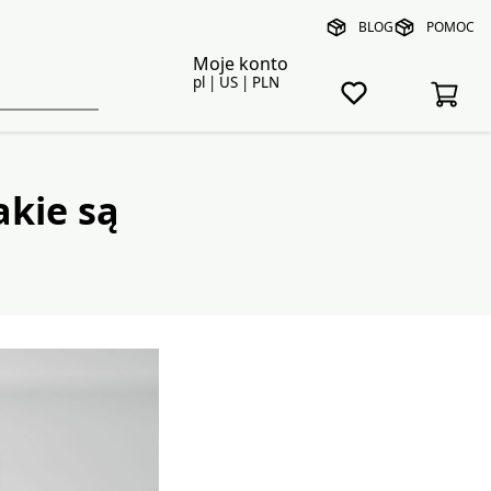
BLOG
POMOC
Moje konto
pl | US | PLN
akie są