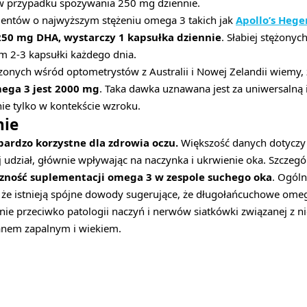
 w przypadku spożywania 250 mg dziennie.
entów o najwyższym stężeniu omega 3 takich jak
Apollo’s Hege
 250 mg DHA, wystarczy 1 kapsułka dziennie
. Słabiej stężony
 2-3 kapsułki każdego dnia.
zonych wśród optometrystów z Australii i Nowej Zelandii wiemy,
ega 3 jest 2000 mg
. Taka dawka uznawana jest za uniwersalną 
nie tylko w kontekście wzroku.
ie
ardzo korzystne dla zdrowia oczu.
Większość danych dotyczy
udział, głównie wpływając na naczynka i ukrwienie oka. Szczegól
zność suplementacji omega 3 w zespole suchego oka
. Ogóln
 że istnieją spójne dowody sugerujące, że długołańcuchowe ome
ie przeciwko patologii naczyń i nerwów siatkówki związanej z 
tanem zapalnym i wiekiem.