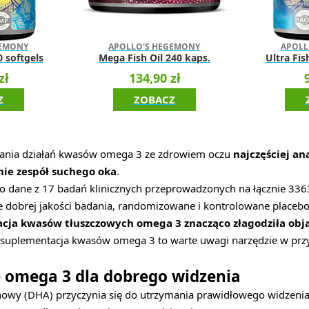
GEMONY
APOLLO'S HEGEMONY
APOLL
0 softgels
Mega Fish Oil 240 kaps.
Ultra Fis
zł
134,90 zł
Z
ZOBACZ
zania działań kwasów omega 3 ze zdrowiem oczu
najczęściej a
ie zespół suchego oka
.
to dane z 17 badań klinicznych przeprowadzonych na łącznie 336
e dobrej jakości badania, randomizowane i kontrolowane placeb
cja kwasów tłuszczowych omega 3 znacząco złagodziła obj
e suplementacja kwasów omega 3 to warte uwagi narzędzie w pr
omega 3 dla dobrego widzenia
wy (DHA) przyczynia się do utrzymania prawidłowego widzenia,