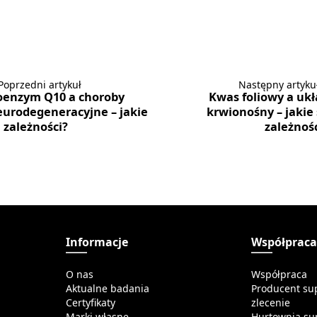
Poprzedni artykuł
Następny artyku
oenzym Q10 a choroby
Kwas foliowy a ukł
eurodegeneracyjne – jakie
krwionośny – jakie
 zależności?
zależnoś
Informacje
Współprac
O nas
Współpraca
Aktualne badania
Producent su
Certyfikaty
zlecenie
Marki własne
Hurtownia su