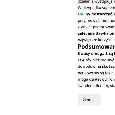
działanie występuje
W przypadku suplem
Oil
, by dostarczyć
przyjmować minimum
Z ankiet przeprowad
zalecaną dawką om
największe korzyści 
Podsumowan
Kwasy omega 3 są b
EPA również ma swój 
dowodów na
skutec
naukowców są takie,
mogą działać ochronn
światłem, tlenem, s
Źródła: