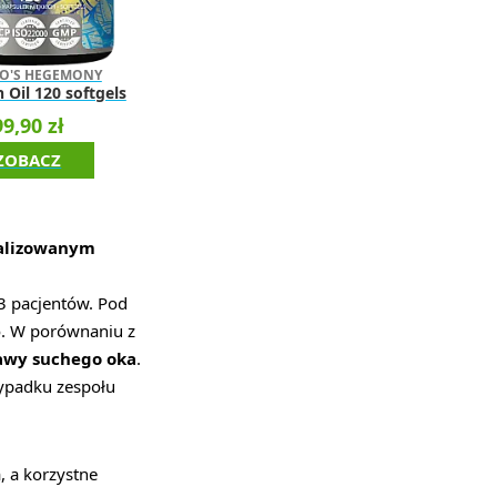
O'S HEGEMONY
h Oil 120 softgels
99,90 zł
ZOBACZ
nalizowanym
3 pacjentów. Pod
o. W porównaniu z
awy suchego oka
.
zypadku zespołu
 a korzystne