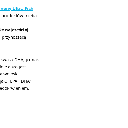
mony Ultra Fish
ch produktów trzeba
 że
najczęściej
i przynoszącą
 kwasu DHA, jednak
nie dużo jest
e wnioski
ga-3 (EPA i DHA)
niedokrwieniem,