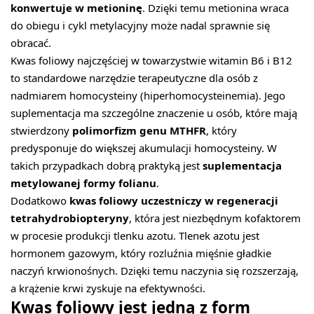
konwertuje w metioninę
. Dzięki temu metionina wraca
do obiegu i cykl metylacyjny może nadal sprawnie się
obracać.
Kwas foliowy najczęściej w towarzystwie witamin B6 i B12
to standardowe narzędzie terapeutyczne dla osób z
nadmiarem homocysteiny (hiperhomocysteinemia). Jego
suplementacja ma szczególne znaczenie u osób, które mają
stwierdzony
polimorfizm genu MTHFR
, który
predysponuje do większej akumulacji homocysteiny. W
takich przypadkach dobrą praktyką jest
suplementacja
metylowanej formy folianu
.
Dodatkowo
kwas foliowy uczestniczy w regeneracji
tetrahydrobiopteryny
, która jest niezbędnym kofaktorem
w procesie produkcji tlenku azotu. Tlenek azotu jest
hormonem gazowym, który rozluźnia mięśnie gładkie
naczyń krwionośnych. Dzięki temu naczynia się rozszerzają,
a krążenie krwi zyskuje na efektywności.
Kwas foliowy jest jedną z form