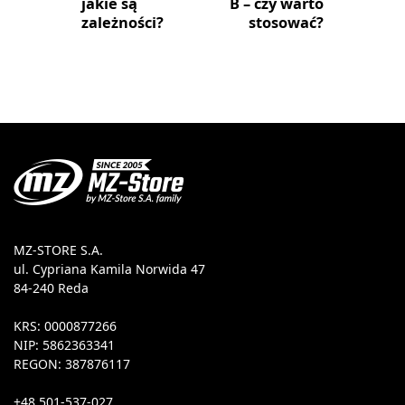
jakie są
B – czy warto
zależności?
stosować?
MZ-STORE S.A.
ul. Cypriana Kamila Norwida 47
84-240 Reda
KRS: 0000877266
NIP: 5862363341
REGON: 387876117
+48 501-537-027