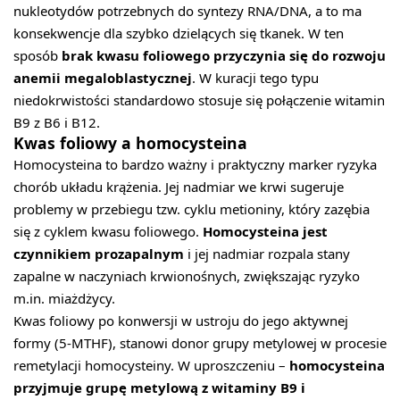
nukleotydów potrzebnych do syntezy RNA/DNA, a to ma
konsekwencje dla szybko dzielących się tkanek. W ten
sposób
brak kwasu foliowego przyczynia się do rozwoju
anemii megaloblastycznej
. W kuracji tego typu
niedokrwistości standardowo stosuje się połączenie witamin
B9 z B6 i B12.
Kwas foliowy a homocysteina
Homocysteina to bardzo ważny i praktyczny marker ryzyka
chorób układu krążenia. Jej nadmiar we krwi sugeruje
problemy w przebiegu tzw. cyklu metioniny, który zazębia
się z cyklem kwasu foliowego.
Homocysteina jest
czynnikiem prozapalnym
i jej nadmiar rozpala stany
zapalne w naczyniach krwionośnych, zwiększając ryzyko
m.in. miażdżycy.
Kwas foliowy po konwersji w ustroju do jego aktywnej
formy (5-MTHF), stanowi donor grupy metylowej w procesie
remetylacji homocysteiny. W uproszczeniu –
homocysteina
przyjmuje grupę metylową z witaminy B9 i