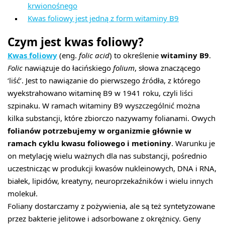
krwionośnego
Kwas foliowy jest jedną z form witaminy B9
Czym jest kwas foliowy?
Kwas foliowy
(eng.
folic acid
) to określenie
witaminy B9
.
Folic
nawiązuje do łacińskiego
folium
, słowa znaczącego
‘liść’. Jest to nawiązanie do pierwszego źródła, z którego
wyekstrahowano witaminę B9 w 1941 roku, czyli liści
szpinaku. W ramach witaminy B9 wyszczególnić można
kilka substancji, które zbiorczo nazywamy folianami. Owych
folianów potrzebujemy w organizmie głównie w
ramach cyklu kwasu foliowego i metioniny
. Warunku je
on metylację wielu ważnych dla nas substancji, pośrednio
uczestnicząc w produkcji kwasów nukleinowych, DNA i RNA,
białek, lipidów, kreatyny, neuroprzekaźników i wielu innych
molekuł.
Foliany dostarczamy z pożywienia, ale są też syntetyzowane
przez bakterie jelitowe i adsorbowane z okrężnicy. Geny