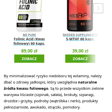
MZ PURE
NEEDED SUPPLEMENTS
Folinic Acid (Kwas
5-MTHF 60 kaps.
folinowy) 60 kaps.
89,00 zł
39,00 zł
ZOBACZ
ZOBACZ
By minimalizować ryzyko niedoboru tej witaminy, należy
dbać o zdrowy jadłospis, który uwzględnia
naturalne
źródła kwasu foliowego
. Są to przede wszystkim zielone
warzywa liściaste (szpinak, sałata), brokuły, szparagi,
drożdże i grzyby, podroby (wątróbka i nerki), produkty
pełnoziarniste, awokado, strączki, pomidory.