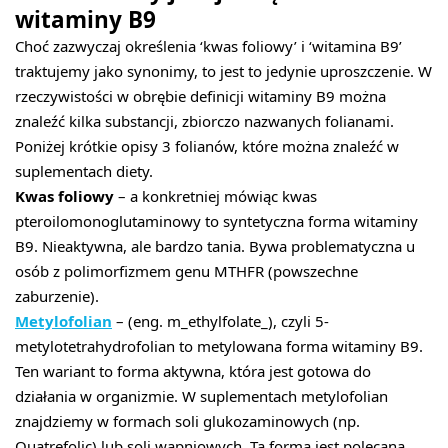
witaminy B9
Choć zazwyczaj określenia ‘kwas foliowy’ i ‘witamina B9’
traktujemy jako synonimy, to jest to jedynie uproszczenie. W
rzeczywistości w obrębie definicji witaminy B9 można
znaleźć kilka substancji, zbiorczo nazwanych folianami.
Poniżej krótkie opisy 3 folianów, które można znaleźć w
suplementach diety.
Kwas foliowy
– a konkretniej mówiąc kwas
pteroilomonoglutaminowy to syntetyczna forma witaminy
B9. Nieaktywna, ale bardzo tania. Bywa problematyczna u
osób z polimorfizmem genu MTHFR (powszechne
zaburzenie).
Metylofolian
– (eng. m_ethylfolate_), czyli 5-
metylotetrahydrofolian to metylowana forma witaminy B9.
Ten wariant to forma aktywna, która jest gotowa do
działania w organizmie. W suplementach metylofolian
znajdziemy w formach soli glukozaminowych (np.
Quatrefolic) lub soli wapniowych. Ta forma jest polecana