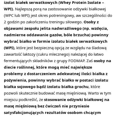
izolat białek serwatkowych (Whey Protein Isolate –
WPI)
. Najlepszą porą na zastosowanie odżywki białkowej
(WPC lub WPI) jest okres potreningowy, aw szczególności do
2 godzin po zakończeniu treningu siłowego.
Osoby z
objawami zespołu jelita nadwrażliwego (np. wzdęcia,
nadmierne oddawanie gazów, bóle brzucha) powinny
wybrać białko w formie izolatu białek serwatkowych
(WPI)
, które jest bezpieczną opcją ze względu na śladową
zawartość laktozy (cukru mlecznego) należącej do łatwo
fermentujących składników z grupy FODMAP. Zaś
osoby na
diecie roślinnej, które mogą mieć największe
problemy z dostarczeniem adekwatnej ilości białka z
pożywienia, powinny wybrać białko w postaci izolatu
białka sojowego bądź izolatu białka grochu
, które
pozwoli skutecznie budować masę mięśniową. Warto w tym
miejscu podkreślić, że
stosowanie odżywki białkowej na
masę mięśniową bez ćwiczeń nie przyniesie
satysfakcjonujących rezultatów osobom chcącym