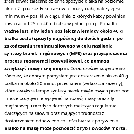
zrealizować zalecane dzienne spożycie białka na poziomie
około 2 g na każdy kg całkowitej masy ciała, należy zjeść
minimum 4 posiłki w ciągu dnia, z których każdy powinien
zawierać od 25 do 40 g białka w jednej porcji. Ponadto
ważne jest, aby jeden posiłek zawierający około 40 g
białka został spożyty najpóźniej do dwóch godzin po
zakończeniu treningu siłowego w celu nasilenia
syntezy białek mięśniowych (MPS) oraz przyspieszenia
procesu regeneracji powysiłkowej, co pomaga
zwiększyć masę i siłę mięśni
. Coraz częściej sugeruje się
również, że dobrym pomysłem jest dostarczenie blisko 40 g
białka na około 30 minut przed snem (zwłaszcza kazeiny),
które zwiększa tempo syntezy białek mięśniowych przez noc
i może pozytywnie wpływać na rozwój masy oraz siły
mięśniowej u młodych dorosłych mężczyzn regularnie
ćwiczących na siłowni oraz mających trudności z
dostarczeniem odpowiednich ilości białka z pożywienia.
Białko na masę może pochodzić z ryb i owoców morza,