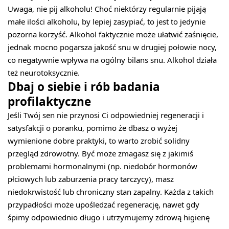
Uwaga, nie pij alkoholu! Choć niektórzy regularnie pijają
małe ilości alkoholu, by lepiej zasypiać, to jest to jedynie
pozorna korzyść. Alkohol faktycznie może ułatwić zaśnięcie,
jednak mocno pogarsza jakość snu w drugiej połowie nocy,
co negatywnie wpływa na ogólny bilans snu. Alkohol działa
też neurotoksycznie.
Dbaj o siebie i rób badania
profilaktyczne
Jeśli Twój sen nie przynosi Ci odpowiedniej regeneracji i
satysfakcji o poranku, pomimo że dbasz o wyżej
wymienione dobre praktyki, to warto zrobić solidny
przegląd zdrowotny. Być może zmagasz się z jakimiś
problemami hormonalnymi (np. niedobór hormonów
płciowych lub zaburzenia pracy tarczycy), masz
niedokrwistość lub chroniczny stan zapalny. Każda z takich
przypadłości może upośledzać regenerację, nawet gdy
śpimy odpowiednio długo i utrzymujemy zdrową higienę