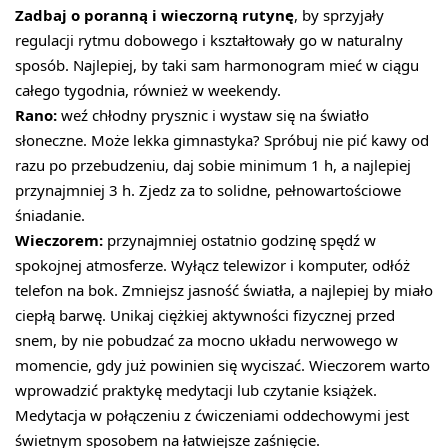
Zadbaj o poranną i wieczorną rutynę
, by sprzyjały
regulacji rytmu dobowego i kształtowały go w naturalny
sposób. Najlepiej, by taki sam harmonogram mieć w ciągu
całego tygodnia, również w weekendy.
Rano:
weź chłodny prysznic i wystaw się na światło
słoneczne. Może lekka gimnastyka? Spróbuj nie pić kawy od
razu po przebudzeniu, daj sobie minimum 1 h, a najlepiej
przynajmniej 3 h. Zjedz za to solidne, pełnowartościowe
śniadanie.
Wieczorem:
przynajmniej ostatnio godzinę spędź w
spokojnej atmosferze. Wyłącz telewizor i komputer, odłóż
telefon na bok. Zmniejsz jasność światła, a najlepiej by miało
ciepłą barwę. Unikaj ciężkiej aktywności fizycznej przed
snem, by nie pobudzać za mocno układu nerwowego w
momencie, gdy już powinien się wyciszać. Wieczorem warto
wprowadzić praktykę medytacji lub czytanie książek.
Medytacja w połączeniu z ćwiczeniami oddechowymi jest
świetnym sposobem na łatwiejsze zaśnięcie.