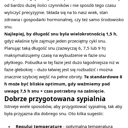
od bardzo dużej ilości czynników i nie sposób tego czasu
wyliczyć precyzyjnie. Składa się na to nasz wiek, stan
zdrowia i gospodarki hormonalnej, czy też samo środowisko
snu.
Najlepiej, by długość snu była wielokrotnością 1,5 h
,
gdyż właśnie tyle zajmuje jeden przeciętny cykl snu.
Planując taką długość snu (zazwyczaj 6, 7,5 lub 9 h)
maksymalizujemy czasę na wybudzenie w fazie snu
płytkiego. Pobudka w tej fazie jest dużo łagodniejsza niż w
fazie głebokiej – dużo łatwiej jest się rozbudzić i można
znacznie szybciej wejść na pełne obroty.
Te standardowe 8
h może być bliskie optimum, gdy weźmiemy pod
uwagę 7,5 h snu + czas potrzebny na zaśnięcie.
Dobrze przygotowana sypialnia
Istnieje wiele sposobów, aby przygotować sypialnię, tak aby
była przyjazna dla dobrego snu. Oto kilka sugestii:
Reguluj temperaturę
- optymalna temperatura