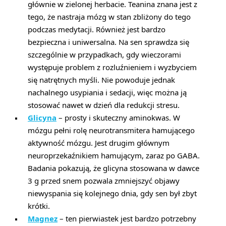
głównie w zielonej herbacie. Teanina znana jest z
tego, że nastraja mózg w stan zbliżony do tego
podczas medytacji. Również jest bardzo
bezpieczna i uniwersalna. Na sen sprawdza się
szczególnie w przypadkach, gdy wieczorami
występuje problem z rozluźnieniem i wyzbyciem
się natrętnych myśli. Nie powoduje jednak
nachalnego usypiania i sedacji, więc można ją
stosować nawet w dzień dla redukcji stresu.
Glicyna
– prosty i skuteczny aminokwas. W
mózgu pełni rolę neurotransmitera hamującego
aktywność mózgu. Jest drugim głównym
neuroprzekaźnikiem hamującym, zaraz po GABA.
Badania pokazują, że glicyna stosowana w dawce
3 g przed snem pozwala zmniejszyć objawy
niewyspania się kolejnego dnia, gdy sen był zbyt
krótki.
Magnez
– ten pierwiastek jest bardzo potrzebny