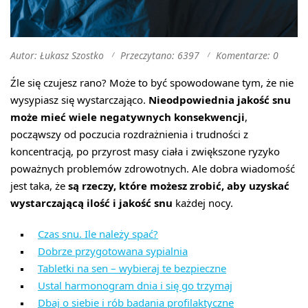
Autor: Łukasz Szostko
Przeczytano: 6397
Komentarze: 0
Źle się czujesz rano? Może to być spowodowane tym, że nie
wysypiasz się wystarczająco.
Nieodpowiednia jakość snu
może mieć wiele negatywnych konsekwencji
,
począwszy od poczucia rozdrażnienia i trudności z
koncentracją, po przyrost masy ciała i zwiększone ryzyko
poważnych problemów zdrowotnych. Ale dobra wiadomość
jest taka, że
są rzeczy, które możesz zrobić, aby uzyskać
wystarczającą ilość i jakość snu
każdej nocy.
Czas snu. Ile należy spać?
Dobrze przygotowana sypialnia
Tabletki na sen – wybieraj te bezpieczne
Ustal harmonogram dnia i się go trzymaj
Dbaj o siebie i rób badania profilaktyczne