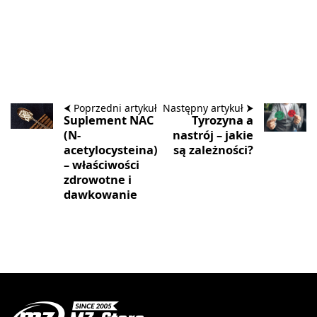
⮜ Poprzedni artykuł
Następny artykuł ⮞
Suplement NAC
Tyrozyna a
(N-
nastrój – jakie
acetylocysteina)
są zależności?
– właściwości
zdrowotne i
dawkowanie