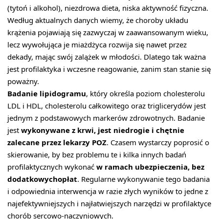
(tytoń i alkohol), niezdrowa dieta, niska aktywność fizyczna.
Według aktualnych danych wiemy, że choroby układu
krążenia pojawiają się zazwyczaj w zaawansowanym wieku,
lecz wywołująca je miażdżyca rozwija się nawet przez
dekady, mając swój zalążek w młodości. Dlatego tak ważna
jest profilaktyka i wczesne reagowanie, zanim stan stanie się
poważny.
Badanie lipidogramu
, który określa poziom cholesterolu
LDL i HDL, cholesterolu całkowitego oraz triglicerydów jest
jednym z podstawowych markerów zdrowotnych. Badanie
jest
wykonywane z krwi, jest niedrogie i chętnie
zalecane przez lekarzy POZ
. Czasem wystarczy poprosić o
skierowanie, by bez problemu te i kilka innych badań
profilaktycznych wykonać
w ramach ubezpieczenia, bez
dodatkowych
opłat
. Regularne wykonywanie tego badania
i odpowiednia interwencja w razie złych wyników to jedne z
najefektywniejszych i najłatwiejszych narzędzi w profilaktyce
chorób sercowo-naczyniowych.