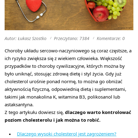
Autor: Łukasz Szostko
Przeczytano: 7384
Komentarze: 0
Choroby układu sercowo-naczyniowego są coraz częstsze, a
ich ryzyko zwiększa się z wiekiem człowieka. Większość
przypadków to choroby cywilizacyjne, których można by
było uniknąć, stosując zdrową dietę i styl życia. Gdy już
cholesterol urośnie ponad normę, to można go obniżać
aktywnością fizyczną, odpowiednią dietą i suplementami,
takimi jak monakolina K, witamina B3, polikosanol lub
astaksantyna.
Z tego artykułu dowiesz się,
dlaczego warto kontrolować
poziom cholesterolu i jak można to robić.
Dlaczego wysoki cholesterol jest zagrożeniem?