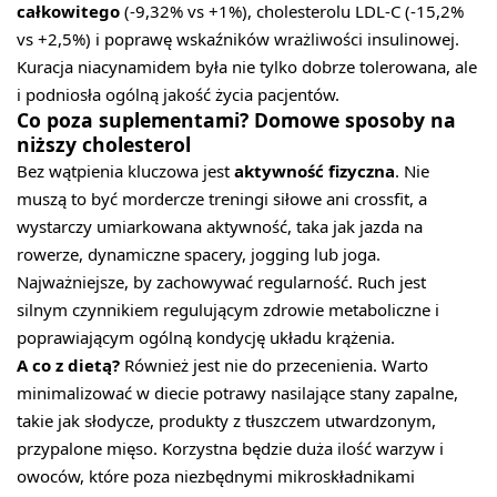
całkowitego
(-9,32% vs +1%), cholesterolu LDL-C (-15,2%
vs +2,5%) i poprawę wskaźników wrażliwości insulinowej.
Kuracja niacynamidem była nie tylko dobrze tolerowana, ale
i podniosła ogólną jakość życia pacjentów.
Co poza suplementami? Domowe sposoby na
niższy cholesterol
Bez wątpienia kluczowa jest
aktywność fizyczna
. Nie
muszą to być mordercze treningi siłowe ani crossfit, a
wystarczy umiarkowana aktywność, taka jak jazda na
rowerze, dynamiczne spacery, jogging lub joga.
Najważniejsze, by zachowywać regularność. Ruch jest
silnym czynnikiem regulującym zdrowie metaboliczne i
poprawiającym ogólną kondycję układu krążenia.
A co z dietą?
Również jest nie do przecenienia. Warto
minimalizować w diecie potrawy nasilające stany zapalne,
takie jak słodycze, produkty z tłuszczem utwardzonym,
przypalone mięso. Korzystna będzie duża ilość warzyw i
owoców, które poza niezbędnymi mikroskładnikami