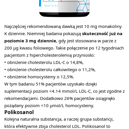
Najczęściej rekomendowaną dawką jest 10 mg monakoliny
K dziennie. Niemniej badania pokazują
skuteczność już na
poziomie 3 mg dziennie
, gdy jest stosowana w parze z
200 μg kwasu foliowego. Takie połączenie po 12 tygodniach
pacjentom z hipercholesterolemią przyniosło:
• obniżenie cholesterolu LDL-C o 14,8%,
• obniżenie cholesterolu całkowitego o 11,2%,
• obniżenie homocysteiny o 12,5%.
W tym badaniu 51% pacjentów uzyskało dzięki
suplementacji poziom <4.14 mmol/L LDL-C, co jest zgodne z
rekomendacjami. Dodatkowo 26% pacjentów osiągnęło
pożądany poziom <10 μmol/L homocysteiny.
Polikosanol
Kolejna naturalna substancja, a raczej grupa substancji,
która efektywnie zbija cholesterol LDL. Polikosanol to