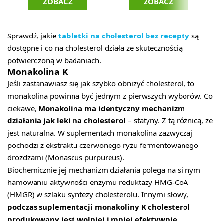
ZOBACZ
ZOBACZ
Sprawdź, jakie
tabletki na cholesterol bez recepty
są
dostępne i co na cholesterol działa ze skutecznością
potwierdzoną w badaniach.
Monakolina K
Jeśli zastanawiasz się jak szybko obniżyć cholesterol, to
monakolina powinna być jednym z pierwszych wyborów. Co
ciekawe,
Monakolina ma identyczny mechanizm
działania jak leki na cholesterol
– statyny. Z tą różnicą, że
jest naturalna. W suplementach monakolina zazwyczaj
pochodzi z ekstraktu czerwonego ryżu fermentowanego
drożdżami (Monascus purpureus).
Biochemicznie jej mechanizm działania polega na silnym
hamowaniu aktywności enzymu reduktazy HMG-CoA
(HMGR) w szlaku syntezy cholesterolu. Innymi słowy,
podczas suplementacji monakoliny K cholesterol
produkowany jest wolniej i mniej efektywnie
.