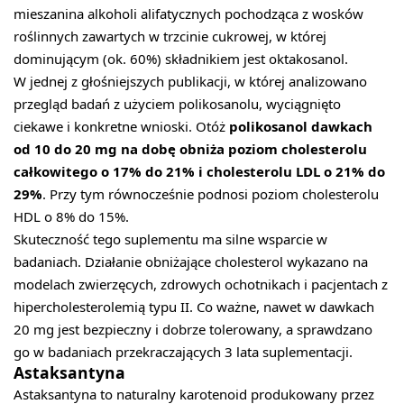
mieszanina alkoholi alifatycznych pochodząca z wosków
roślinnych zawartych w trzcinie cukrowej, w której
dominującym (ok. 60%) składnikiem jest oktakosanol.
W jednej z głośniejszych publikacji, w której analizowano
przegląd badań z użyciem polikosanolu, wyciągnięto
ciekawe i konkretne wnioski. Otóż
polikosanol dawkach
od 10 do 20 mg na dobę obniża poziom cholesterolu
całkowitego o 17% do 21% i cholesterolu LDL o 21% do
29%
. Przy tym równocześnie podnosi poziom cholesterolu
HDL o 8% do 15%.
Skuteczność tego suplementu ma silne wsparcie w
badaniach. Działanie obniżające cholesterol wykazano na
modelach zwierzęcych, zdrowych ochotnikach i pacjentach z
hipercholesterolemią typu II. Co ważne, nawet w dawkach
20 mg jest bezpieczny i dobrze tolerowany, a sprawdzano
go w badaniach przekraczających 3 lata suplementacji.
Astaksantyna
Astaksantyna to naturalny karotenoid produkowany przez