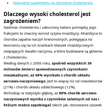
Naturalne suplementy na obniżenie cholesterolu
Dlaczego wysoki cholesterol jest
zagrożeniem?
Nadmiar cholesterolu i zaburzony balans pomiędzy jego
frakcjami to znaczny wzrost ryzyka miażdżycy. Miażdżyca to
choroba zapalna naczyń krwionośnych, polegająca na
tworzeniu się na ich ściankach blaszek miażdżycowych
zwężających światło naczynia, a które budowane są głównie
z cholesterolu.
Według danych z 2008 roku,
spośród wszystkich 36
milionów śmierci spowodowanych czynnikami
niezakaźnymi, aż 48% wynikało z chorób układu
sercowo-naczyniowego.
Jest to więcej niż od nowotworów
(21%) i chorób układu oddechowego (12%).
Wchodząc w statystyki głębiej, aż
80% chorób sercowo-
naczyniowych wynika z czynników zależnych od nas i
którym można zapobiegać
takich jak; stosowanie używek