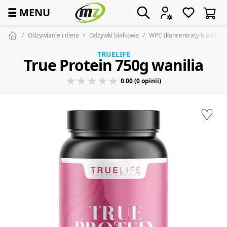
☰
MENU
Odżywianie i dieta
Odżywki białkowe
WPC (koncentraty białek s
TRUELIFE
True Protein 750g wanilia
0.00 (0 opinii)
♡