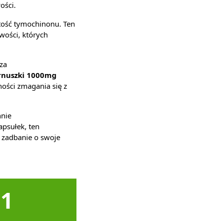
ości.
tość tymochinonu. Ten
wości, których
za
arnuszki 1000mg
ności zmagania się z
nnie
psułek, ten
 zadbanie o swoje
1