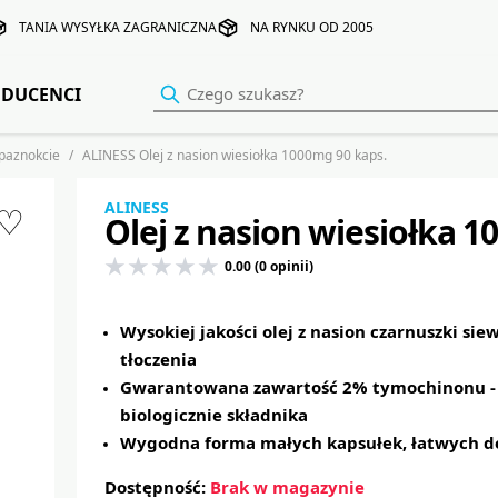
TANIA WYSYŁKA ZAGRANICZNA
NA RYNKU OD 2005
DUCENCI
 paznokcie
ALINESS Olej z nasion wiesiołka 1000mg 90 kaps.
ALINESS
♡
Olej z nasion wiesiołka 1
0.00 (0 opinii)
Wysokiej jakości olej z nasion czarnuszki sie
tłoczenia
Gwarantowana zawartość 2% tymochinonu -
biologicznie składnika
Wygodna forma małych kapsułek, łatwych do
Dostępność:
Brak w magazynie