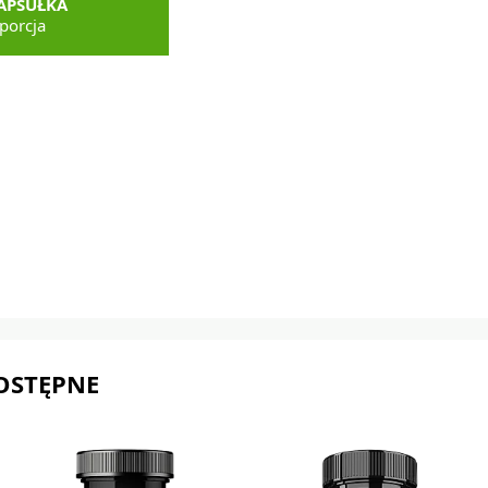
APSUŁKA
porcja
OSTĘPNE