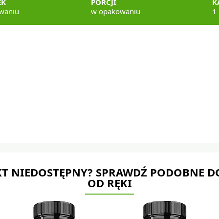
EK
PORCJI
K
waniu
w opakowaniu
1 
T NIEDOSTĘPNY? SPRAWDŹ PODOBNE D
OD RĘKI