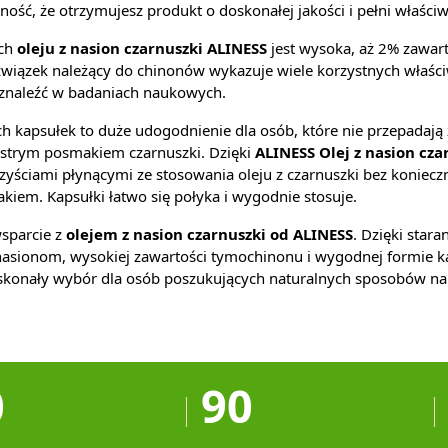
ość, że otrzymujesz produkt o doskonałej jakości i pełni właściw
ech
oleju z nasion czarnuszki ALINESS
jest wysoka, aż 2% zawar
związek należący do chinonów wykazuje wiele korzystnych właści
znaleźć w badaniach naukowych.
kapsułek to duże udogodnienie dla osób, które nie przepadają 
ostrym posmakiem czarnuszki. Dzięki
ALINESS Olej z nasion cz
zyściami płynącymi ze stosowania oleju z czarnuszki bez koniecz
iem. Kapsułki łatwo się połyka i wygodnie stosuje.
sparcie z
olejem z nasion czarnuszki od ALINESS
. Dzięki stara
sionom, wysokiej zawartości tymochinonu i wygodnej formie ka
oskonały wybór dla osób poszukujących naturalnych sposobów na
0
90