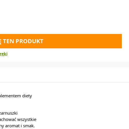
Ę TEN PRODUKT
ręki
uplementem diety
zarnuszki
zachować wszystkie
wny aromat i smak.