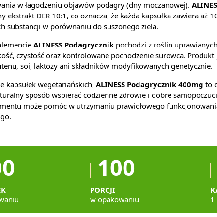
wania w łagodzeniu objawów podagry (dny moczanowej).
ALINES
y ekstrakt DER 10:1, co oznacza, że każda kapsułka zawiera aż 1
h substancji w porównaniu do suszonego ziela.
uplemencie
ALINESS Podagrycznik
pochodzi z roślin uprawianych
ość, czystość oraz kontrolowane pochodzenie surowca. Produkt 
utenu, soi, laktozy ani składników modyfikowanych genetycznie.
e kapsułek wegetariańskich,
ALINESS Podagrycznik 400mg
to 
turalny sposób wspierać codzienne zdrowie i dobre samopoczuci
ementu może pomóc w utrzymaniu prawidłowego funkcjonowania 
go.
00
100
EK
PORCJI
K
waniu
w opakowaniu
1 