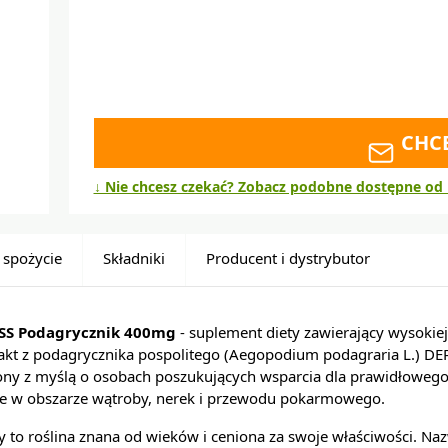
CHC
↓ Nie chcesz czekać? Zobacz podobne dostępne od 
 spożycie
Składniki
Producent i dystrybutor
SS Podagrycznik 400mg
- suplement diety zawierający wysokiej 
kt z podagrycznika pospolitego (Aegopodium podagraria L.) DER
zony z myślą o osobach poszukujących wsparcia dla prawidłoweg
ie w obszarze wątroby, nerek i przewodu pokarmowego.
y to roślina znana od wieków i ceniona za swoje właściwości. Na