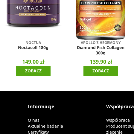
NOCTUA
APOLLO'S HEGEMONY
Noctacoll 180g
Diamond Fish Collagen
300g
149,00 zł
139,90 zł
ZOBACZ
ZOBACZ
Informacje
Współprac
O nas
Współpraca
Aktualne badania
Producent su
Certyfikaty
zlecenie