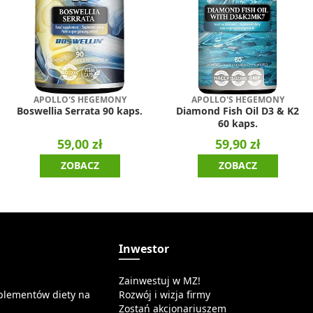
APOLLO'S HEGEMONY
APOLLO'S HEGEMONY
Boswellia Serrata 90 kaps.
Diamond Fish Oil D3 & K2
60 kaps.
59,00 zł
59,90 zł
ZOBACZ
ZOBACZ
a
Inwestor
Zainwestuj w MZ!
plementów diety na
Rozwój i wizja firmy
Zostań akcjonariuszem