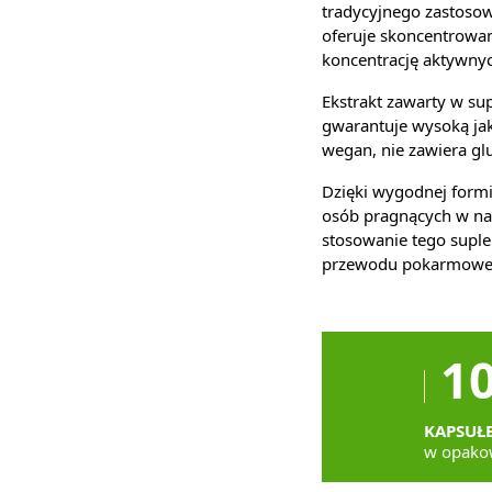
tradycyjnego zastoso
oferuje skoncentrowan
koncentrację aktywnyc
Ekstrakt zawarty w s
gwarantuje wysoką jak
wegan, nie zawiera gl
Dzięki wygodnej formi
osób pragnących w na
stosowanie tego supl
przewodu pokarmowe
1
KAPSUŁ
w opako