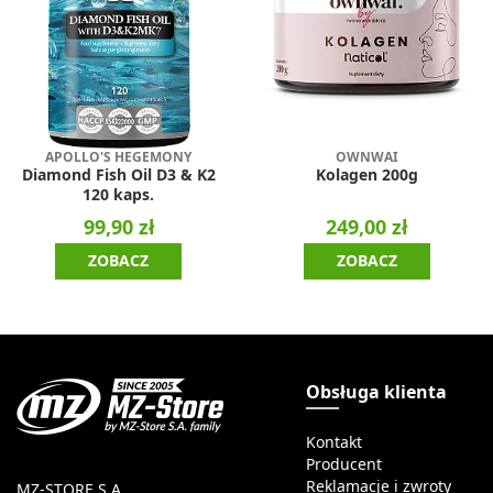
APOLLO'S HEGEMONY
OWNWAI
Diamond Fish Oil D3 & K2
Kolagen 200g
120 kaps.
99,90 zł
249,00 zł
ZOBACZ
ZOBACZ
Obsługa klienta
Kontakt
Producent
Reklamacje i zwroty
MZ-STORE S.A.