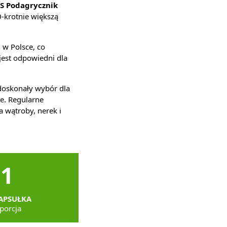
S Podagrycznik
0-krotnie większą
 w Polsce, co
jest odpowiedni dla
doskonały wybór dla
e. Regularne
wątroby, nerek i
1
APSUŁKA
porcja