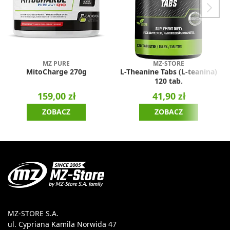
MZ PURE
MZ-STORE
MitoCharge 270g
L-Theanine Tabs (L-teanina)
120 tab.
159,00 zł
41,90 zł
ZOBACZ
ZOBACZ
MZ-STORE S.A.
ul. Cypriana Kamila Norwida 47