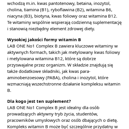
wchodzą m.in. kwas pantotenowy, betaina, inozytol,
cholina, tiamina (B1), ryboflawina (B2), witamina B6,
niacyna (B3), biotyna, kwas foliowy oraz witamina B12.
Te witaminy wspólnie wspierają codzienną suplementację
i stanowią niezbędny element zdrowej diety.
Wysokiej jakości formy witamin B
LAB ONE No1 Complex B zawiera kluczowe witaminy w
aktywnych formach, takich jak metylowany kwas foliowy
i metylowana witamina B12, które są dobrze
przyswajalne przez organizm. W składzie znajdują się
także dodatkowe składniki, jak kwas para-
aminobenzoesowy (PABA), cholina i inozytol, które
wzmacniają wszechstronne działanie kompleksu witamin
B.
Dla kogo jest ten suplement?
LAB ONE No1 Complex B jest idealny dla osób
prowadzących aktywny tryb życia, studentów,
pracowników umysłowych oraz osób dbających o dietę.
Kompleks witamin B może być szczególnie przydatny w