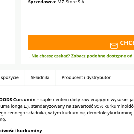
Sprzedawca:
MZ-Store S.A.
CHC
↓ Nie chcesz czekać? Zobacz podobne dostępne od 
 spożycie
Składniki
Producent i dystrybutor
OODS Curcumin
– suplementem diety zawierającym wysokiej jako
rcuma longa L.), standaryzowany na zawartość 95% kurkuminoidó
tego cennego składnika, w tym kurkuminę, demetoksykurkuminę 
nę.
ciwości kurkuminy