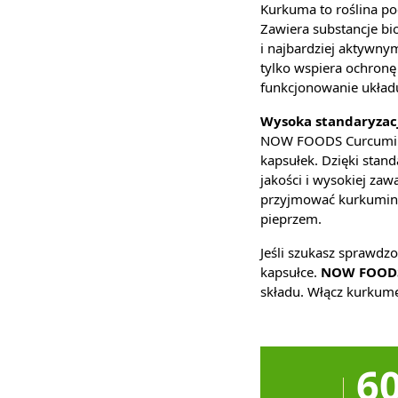
Kurkuma to roślina po
Zawiera substancje bi
i najbardziej aktywny
tylko wspiera ochron
funkcjonowanie ukła
Wysoka standaryzacj
NOW FOODS Curcumin 
kapsułek. Dzięki stan
jakości i wysokiej za
przyjmować kurkuminę 
pieprzem.
Jeśli szukasz sprawdz
kapsułce.
NOW FOOD
składu. Włącz kurkumę
6