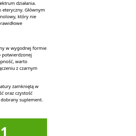
ektrum działania.
ek eteryczny. Głównym
nolowy, który nie
prawidłowe
ny w wygodnej formie
o potwierdzonej
ępność, warto
łączeniu z czarnym
natury zamkniętą w
ść oraz czystość
e dobrany suplement.
1