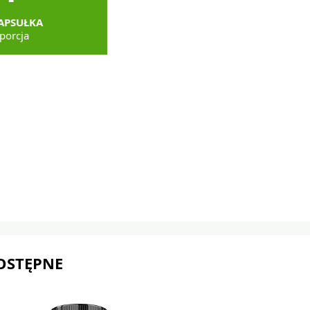
APSUŁKA
porcja
OSTĘPNE