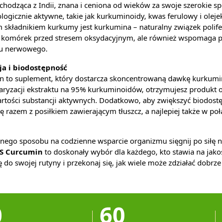
chodząca z Indii, znana i ceniona od wieków za swoje szerokie sp
ologicznie aktywne, takie jak kurkuminoidy, kwas ferulowy i olej
m składnikiem kurkumy jest kurkumina – naturalny związek polife
ę komórek przed stresem oksydacyjnym, ale również wspomaga 
du nerwowego.
a i biodostępność
to suplement, który dostarcza skoncentrowaną dawkę kurkumi
daryzacji ekstraktu na 95% kurkuminoidów, otrzymujesz produkt 
wartości substancji aktywnych. Dodatkowo, aby zwiększyć biodost
razem z posiłkiem zawierającym tłuszcz, a najlepiej także w po
onego sposobu na codzienne wsparcie organizmu sięgnij po siłę 
S Curcumin
to doskonały wybór dla każdego, kto stawia na jako
 do swojej rutyny i przekonaj się, jak wiele może zdziałać dobrz
0
60