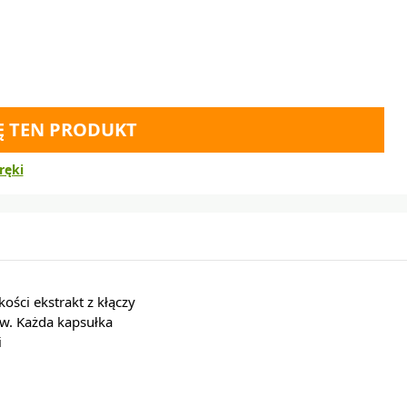
Ę TEN PRODUKT
ręki
ści ekstrakt z kłączy
w. Każda kapsułka
i