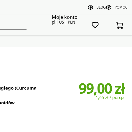
BLOG
POMOC
Moje konto
pl | US | PLN
99,00 zł
ługiego (Curcuma
1,65 zł / porcja
noidów