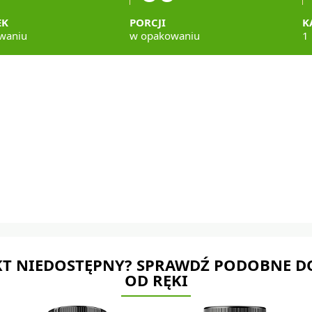
EK
PORCJI
K
waniu
w opakowaniu
1 
T NIEDOSTĘPNY? SPRAWDŹ PODOBNE D
OD RĘKI