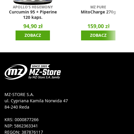
APOLLO'S HEGEMONY
MZ PURE
Curcumin 95 + Piperine
MitoCharge 270g
120 kaps.
94,90 zł
159,00 zł
ZOBACZ
ZOBACZ
MZ-STORE S.A.
ul. Cypriana Kamila Norwida 47
84-240 Reda
KRS: 0000877266
NIP: 5862363341
REGON: 387876117