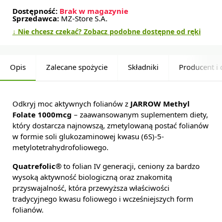
Dostępność:
Brak w magazynie
Sprzedawca:
MZ-Store S.A.
↓ Nie chcesz czekać? Zobacz podobne dostępne od ręki
Opis
Zalecane spożycie
Składniki
Producent i 
Odkryj moc aktywnych folianów z
JARROW Methyl
Folate 1000mcg
– zaawansowanym suplementem diety,
który dostarcza najnowszą, zmetylowaną postać folianów
w formie soli glukozaminowej kwasu (6S)-5-
metylotetrahydrofoliowego.
Quatrefolic®
to folian IV generacji, ceniony za bardzo
wysoką aktywność biologiczną oraz znakomitą
przyswajalność, która przewyższa właściwości
tradycyjnego kwasu foliowego i wcześniejszych form
folianów.