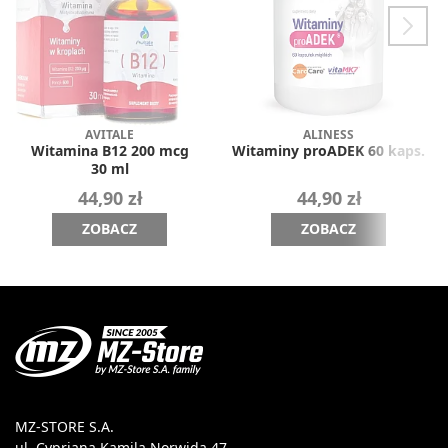
AVITALE
ALINESS
Witamina B12 200 mcg
Witaminy proADEK 60 kaps.
30 ml
44,90 zł
44,90 zł
ZOBACZ
ZOBACZ
MZ-STORE S.A.
ul. Cypriana Kamila Norwida 47